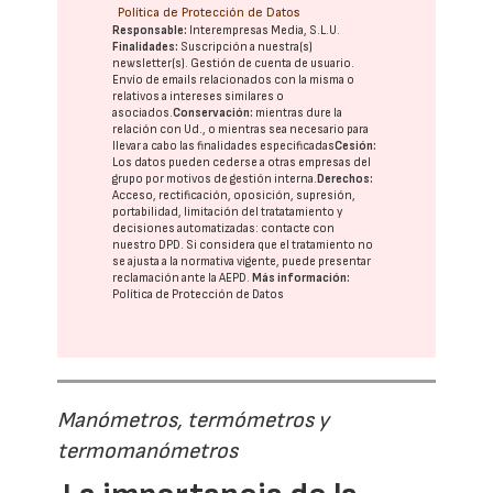
Política de Protección de Datos
Responsable:
Interempresas Media, S.L.U.
Finalidades:
Suscripción a nuestra(s)
newsletter(s). Gestión de cuenta de usuario.
Envío de emails relacionados con la misma o
relativos a intereses similares o
asociados.
Conservación:
mientras dure la
relación con Ud., o mientras sea necesario para
llevar a cabo las finalidades especificadas
Cesión:
Los datos pueden cederse a otras
empresas del
grupo
por motivos de gestión interna.
Derechos:
Acceso, rectificación, oposición, supresión,
portabilidad, limitación del tratatamiento y
decisiones automatizadas:
contacte con
nuestro DPD
. Si considera que el tratamiento no
se ajusta a la normativa vigente, puede presentar
reclamación ante la
AEPD
.
Más información:
Política de Protección de Datos
Manómetros, termómetros y
termomanómetros