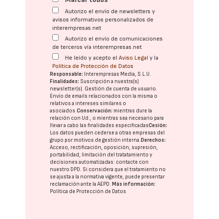
Autorizo el envío de newsletters y
avisos informativos personalizados de
interempresas.net
Autorizo el envío de comunicaciones
de terceros vía interempresas.net
He leído y acepto el
Aviso Legal
y la
Política de Protección de Datos
Responsable:
Interempresas Media, S.L.U.
Finalidades:
Suscripción a nuestra(s)
newsletter(s). Gestión de cuenta de usuario.
Envío de emails relacionados con la misma o
relativos a intereses similares o
asociados.
Conservación:
mientras dure la
relación con Ud., o mientras sea necesario para
llevar a cabo las finalidades especificadas
Cesión:
Los datos pueden cederse a otras
empresas del
grupo
por motivos de gestión interna.
Derechos:
Acceso, rectificación, oposición, supresión,
portabilidad, limitación del tratatamiento y
decisiones automatizadas:
contacte con
nuestro DPD
. Si considera que el tratamiento no
se ajusta a la normativa vigente, puede presentar
reclamación ante la
AEPD
.
Más información:
Política de Protección de Datos