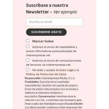
Suscríbase a nuestra
Newsletter -
Ver ejemplo
SUSCRIBIRME GRATIS
Marcar todos
Autorizo el envío de newsletters y
avisos informativos personalizados de
interempresas.net
Autorizo el envío de comunicaciones
de terceros vía interempresas.net
He leído y acepto el
Aviso Legal
y la
Política de Protección de Datos
Responsable:
Interempresas Media, S.L.U.
Finalidades:
Suscripción a nuestra(s)
newsletter(s). Gestión de cuenta de usuario.
Envío de emails relacionados con la misma o
relativos a intereses similares o
asociados.
Conservación:
mientras dure la
relación con Ud., o mientras sea necesario para
llevar a cabo las finalidades especificadas
Cesión:
Los datos pueden cederse a otras
empresas del