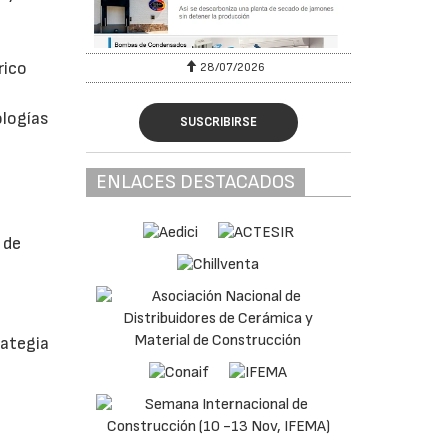
rico
28/07/2026
ologías
SUSCRIBIRSE
ENLACES DESTACADOS
 de
rategia