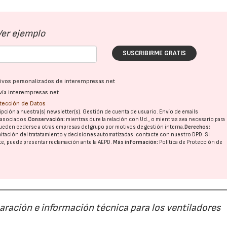
Ver ejemplo
SUSCRIBIRME GRATIS
ativos personalizados de interempresas.net
vía interempresas.net
otección de Datos
pción a nuestra(s) newsletter(s). Gestión de cuenta de usuario. Envío de emails
o asociados.
Conservación:
mientras dure la relación con Ud., o mientras sea necesario para
ueden cederse a otras
empresas del grupo
por motivos de gestión interna.
Derechos:
imitación del tratatamiento y decisiones automatizadas:
contacte con nuestro DPD
. Si
nte, puede presentar reclamación ante la
AEPD
.
Más información:
Política de Protección de
paración e información técnica para los ventiladores