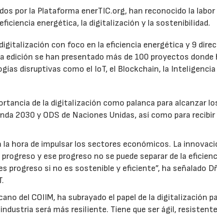
ados por la Plataforma enerTIC.org, han reconocido la labor
ciencia energética, la digitalización y la sostenibilidad.
gitalización con foco en la eficiencia energética y 9 direc
sta edición se han presentado más de 100 proyectos donde
gías disruptivas como el IoT, el Blockchain, la Inteligencia
rtancia de la digitalización como palanca para alcanzar lo
genda 2030 y ODS de Naciones Unidas, así como para recibir
a la hora de impulsar los sectores económicos. La innovaci
 progreso y ese progreso no se puede separar de la eficienc
 es progreso si no es sostenible y eficiente”, ha señalado D
T.
no del COIIM, ha subrayado el papel de la digitalización pa
 industria será más resiliente. Tiene que ser ágil, resistent