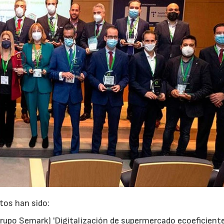
tos han sido:
upo Semark) 'Digitalización de supermercado ecoeficient