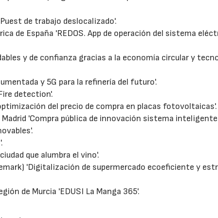
'Puest de trabajo deslocalizado'.
ctrica de España 'REDOS. App de operación del sistema eléct
28/07/2026
30/07/2026
dables y de confianza gracias a la economía circular y tecn
umentada y 5G para la refinería del futuro'.
ire detection'.
timización del precio de compra en placas fotovoltaicas'.
Madrid 'Compra pública de innovación sistema inteligente
ovables'.
.
ciudad que alumbra el vino'.
ark) 'Digitalización de supermercado ecoeficiente y est
gión de Murcia 'EDUSI La Manga 365'.