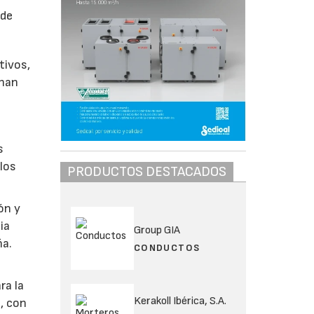
 de
tivos,
 han
s
 los
PRODUCTOS DESTACADOS
ón y
ia
Group GIA
ña.
CONDUCTOS
ra la
Kerakoll Ibérica, S.A.
e, con