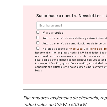
Suscríbase a nuestra Newsletter -
Marcar todos
Autorizo el envío de newsletters y avisos inform
Autorizo el envío de comunicaciones de terceros 
He leído y acepto el
Aviso Legal
y la
Política de Pr
Responsable:
Interempresas Media, S.L.U.
Finalidades:
Suscri
relacionados con la misma o relativos a intereses similares 
llevar a cabo las finalidades especificadas
Cesión:
Los datos p
Acceso, rectificación, oposición, supresión, portabilidad, l
considera que el tratamiento no se ajusta a la normativa vige
Datos
Fija mayores exigencias de eficiencia, re
industriales de 125 W a 500 kW