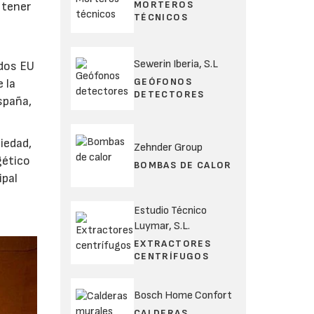
MORTEROS
 tener
TÉCNICOS
Sewerin Iberia, S.L
ndos EU
GEÓFONOS
 la
DETECTORES
spaña,
iedad,
Zehnder Group
gético
BOMBAS DE CALOR
ipal
Estudio Técnico
Luymar, S.L.
EXTRACTORES
CENTRÍFUGOS
Bosch Home Confort
CALDERAS