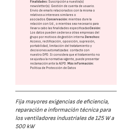
Finalidades:
Suscripción a nuestra(s)
newsletter(s). Gestión de cuenta de usuario.
Envío de emails relacionados con la misma o
relativos a intereses similares o
asociados.
Conservación:
mientras dure la
relación con Ud., o mientras sea necesario para
llevar a cabo las finalidades especificadas
Cesión:
Los datos pueden cederse a otras
empresas del
grupo
por motivos de gestión interna.
Derechos:
Acceso, rectificación, oposición, supresión,
portabilidad, limitación del tratatamiento y
decisiones automatizadas:
contacte con
nuestro DPD
. Si considera que el tratamiento no
se ajusta a la normativa vigente, puede presentar
reclamación ante la
AEPD
.
Más información:
Política de Protección de Datos
Fija mayores exigencias de eficiencia,
reparación e información técnica para
los ventiladores industriales de 125 W a
500 kW