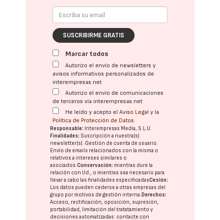
SUSCRIBIRME GRATIS
Marcar todos
Autorizo el envío de newsletters y
avisos informativos personalizados de
interempresas.net
Autorizo el envío de comunicaciones
de terceros vía interempresas.net
He leído y acepto el
Aviso Legal
y la
Política de Protección de Datos
Responsable:
Interempresas Media, S.L.U.
Finalidades:
Suscripción a nuestra(s)
newsletter(s). Gestión de cuenta de usuario.
Envío de emails relacionados con la misma o
relativos a intereses similares o
asociados.
Conservación:
mientras dure la
relación con Ud., o mientras sea necesario para
llevar a cabo las finalidades especificadas
Cesión:
Los datos pueden cederse a otras
empresas del
grupo
por motivos de gestión interna.
Derechos:
Acceso, rectificación, oposición, supresión,
portabilidad, limitación del tratatamiento y
decisiones automatizadas:
contacte con