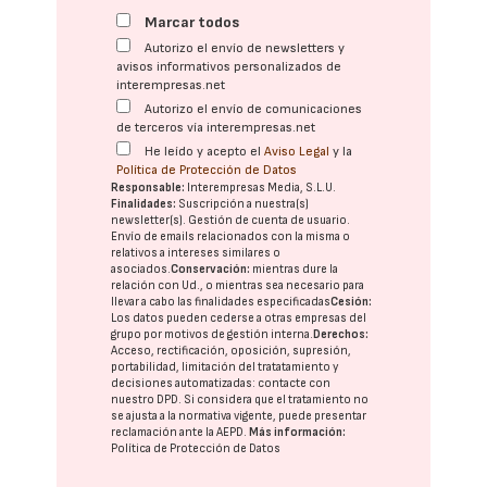
Marcar todos
Autorizo el envío de newsletters y
avisos informativos personalizados de
interempresas.net
Autorizo el envío de comunicaciones
de terceros vía interempresas.net
He leído y acepto el
Aviso Legal
y la
Política de Protección de Datos
Responsable:
Interempresas Media, S.L.U.
Finalidades:
Suscripción a nuestra(s)
newsletter(s). Gestión de cuenta de usuario.
Envío de emails relacionados con la misma o
relativos a intereses similares o
asociados.
Conservación:
mientras dure la
relación con Ud., o mientras sea necesario para
llevar a cabo las finalidades especificadas
Cesión:
Los datos pueden cederse a otras
empresas del
grupo
por motivos de gestión interna.
Derechos:
Acceso, rectificación, oposición, supresión,
portabilidad, limitación del tratatamiento y
decisiones automatizadas:
contacte con
nuestro DPD
. Si considera que el tratamiento no
se ajusta a la normativa vigente, puede presentar
reclamación ante la
AEPD
.
Más información:
Política de Protección de Datos