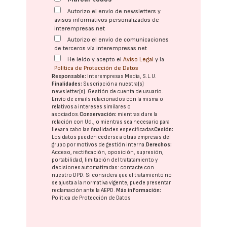
Autorizo el envío de newsletters y
avisos informativos personalizados de
interempresas.net
Autorizo el envío de comunicaciones
de terceros vía interempresas.net
He leído y acepto el
Aviso Legal
y la
Política de Protección de Datos
Responsable:
Interempresas Media, S.L.U.
Finalidades:
Suscripción a nuestra(s)
newsletter(s). Gestión de cuenta de usuario.
Envío de emails relacionados con la misma o
relativos a intereses similares o
asociados.
Conservación:
mientras dure la
relación con Ud., o mientras sea necesario para
llevar a cabo las finalidades especificadas
Cesión:
Los datos pueden cederse a otras
empresas del
grupo
por motivos de gestión interna.
Derechos:
Acceso, rectificación, oposición, supresión,
portabilidad, limitación del tratatamiento y
decisiones automatizadas:
contacte con
nuestro DPD
. Si considera que el tratamiento no
se ajusta a la normativa vigente, puede presentar
reclamación ante la
AEPD
.
Más información:
Política de Protección de Datos