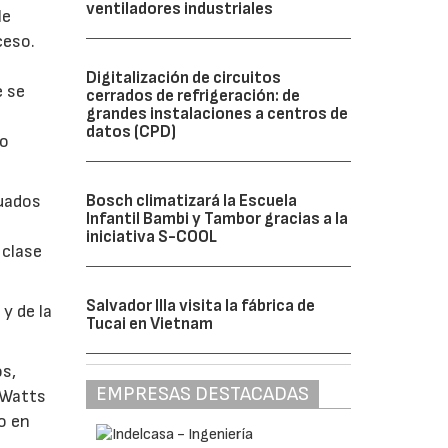
ventiladores industriales
le
ceso.
Digitalización de circuitos
e se
cerrados de refrigeración: de
grandes instalaciones a centros de
datos (CPD)
bo
Bosch climatizará la Escuela
cuados
Infantil Bambi y Tambor gracias a la
iniciativa S-COOL
 clase
Salvador Illa visita la fábrica de
y de la
Tucai en Vietnam
os,
EMPRESAS DESTACADAS
 Watts
o en