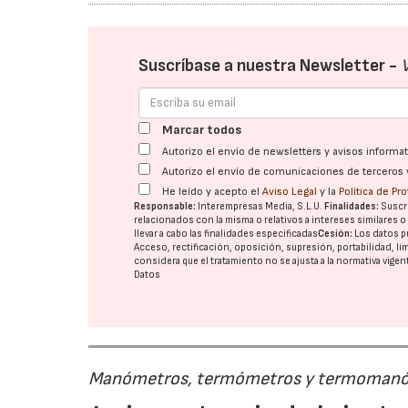
Suscríbase a nuestra Newsletter -
Marcar todos
Autorizo el envío de newsletters y avisos inform
Autorizo el envío de comunicaciones de terceros 
He leído y acepto el
Aviso Legal
y la
Política de Pr
Responsable:
Interempresas Media, S.L.U.
Finalidades:
Suscri
relacionados con la misma o relativos a intereses similares 
llevar a cabo las finalidades especificadas
Cesión:
Los datos p
Acceso, rectificación, oposición, supresión, portabilidad, l
considera que el tratamiento no se ajusta a la normativa vige
Datos
Manómetros, termómetros y termoman