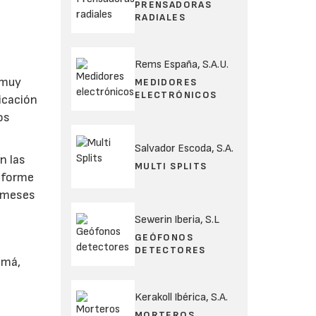
PRENSADORAS
RADIALES
Rems España, S.A.U.
 muy
MEDIDORES
ELECTRÓNICOS
bicación
os
Salvador Escoda, S.A.
n las
MULTI SPLITS
informe
s meses
Sewerin Iberia, S.L
GEÓFONOS
DETECTORES
emá,
Kerakoll Ibérica, S.A.
MORTEROS