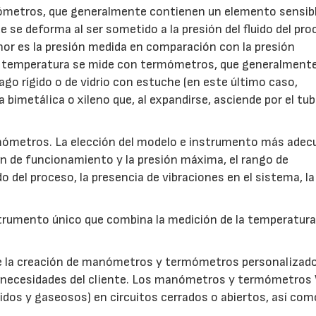
nómetros, que generalmente contienen un elemento sensib
 se deforma al ser sometido a la presión del fluido del pro
r es la presión medida en comparación con la presión
 La temperatura se mide con termómetros, que generalment
go rígido o de vidrio con estuche (en este último caso,
bimetálica o xileno que, al expandirse, asciende por el tu
mómetros. La elección del modelo e instrumento más ade
n de funcionamiento y la presión máxima, el rango de
do del proceso, la presencia de vibraciones en el sistema, la
umento único que combina la medición de la temperatura 
ite la creación de manómetros y termómetros personalizad
s necesidades del cliente. Los manómetros y termómetros
uidos y gaseosos) en circuitos cerrados o abiertos, así com