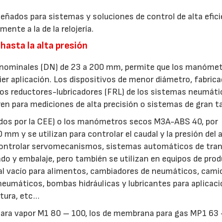
ñados para sistemas y soluciones de control de alta efici
nte a la de la relojería.
 hasta la alta presión
 nominales (DN) de 23 a 200 mm, permite que los manóme
er aplicación. Los dispositivos de menor diámetro, fabric
ltros reductores-lubricadores (FRL) de los sistemas neumáti
ren para mediciones de alta precisión o sistemas de gran 
s por la CEE) o los manómetros secos M3A-ABS 40, por
mm y se utilizan para controlar el caudal y la presión del a
controlar servomecanismos, sistemas automáticos de tra
do y embalaje, pero también se utilizan en equipos de pro
l vacío para alimentos, cambiadores de neumáticos, cam
neumáticos, bombas hidráulicas y lubricantes para aplicac
ntura, etc…
para vapor M1 80 – 100, los de membrana para gas MP1 63 