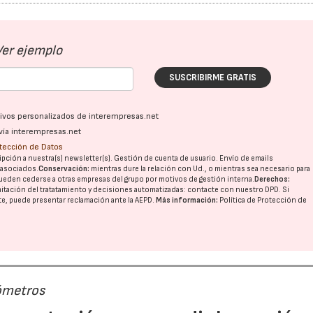
Ver ejemplo
SUSCRIBIRME GRATIS
ativos personalizados de interempresas.net
vía interempresas.net
otección de Datos
pción a nuestra(s) newsletter(s). Gestión de cuenta de usuario. Envío de emails
o asociados.
Conservación:
mientras dure la relación con Ud., o mientras sea necesario para
ueden cederse a otras
empresas del grupo
por motivos de gestión interna.
Derechos:
imitación del tratatamiento y decisiones automatizadas:
contacte con nuestro DPD
. Si
nte, puede presentar reclamación ante la
AEPD
.
Más información:
Política de Protección de
ómetros