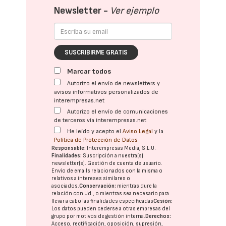
Newsletter -
Ver ejemplo
SUSCRIBIRME GRATIS
Marcar todos
Autorizo el envío de newsletters y
avisos informativos personalizados de
interempresas.net
Autorizo el envío de comunicaciones
de terceros vía interempresas.net
He leído y acepto el
Aviso Legal
y la
Política de Protección de Datos
Responsable:
Interempresas Media, S.L.U.
Finalidades:
Suscripción a nuestra(s)
newsletter(s). Gestión de cuenta de usuario.
Envío de emails relacionados con la misma o
relativos a intereses similares o
asociados.
Conservación:
mientras dure la
relación con Ud., o mientras sea necesario para
llevar a cabo las finalidades especificadas
Cesión:
Los datos pueden cederse a otras
empresas del
grupo
por motivos de gestión interna.
Derechos:
Acceso, rectificación, oposición, supresión,