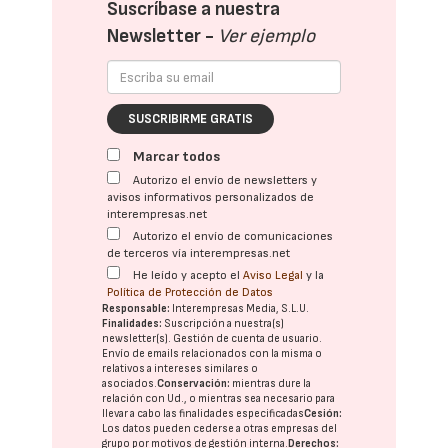
Suscríbase a nuestra
Newsletter -
Ver ejemplo
SUSCRIBIRME GRATIS
Marcar todos
Autorizo el envío de newsletters y
avisos informativos personalizados de
interempresas.net
Autorizo el envío de comunicaciones
de terceros vía interempresas.net
He leído y acepto el
Aviso Legal
y la
Política de Protección de Datos
Responsable:
Interempresas Media, S.L.U.
Finalidades:
Suscripción a nuestra(s)
newsletter(s). Gestión de cuenta de usuario.
Envío de emails relacionados con la misma o
relativos a intereses similares o
asociados.
Conservación:
mientras dure la
relación con Ud., o mientras sea necesario para
llevar a cabo las finalidades especificadas
Cesión:
Los datos pueden cederse a otras
empresas del
grupo
por motivos de gestión interna.
Derechos: