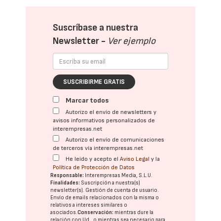
Suscríbase a nuestra
Newsletter -
Ver ejemplo
SUSCRIBIRME GRATIS
Marcar todos
Autorizo el envío de newsletters y
avisos informativos personalizados de
interempresas.net
Autorizo el envío de comunicaciones
de terceros vía interempresas.net
He leído y acepto el
Aviso Legal
y la
Política de Protección de Datos
Responsable:
Interempresas Media, S.L.U.
Finalidades:
Suscripción a nuestra(s)
newsletter(s). Gestión de cuenta de usuario.
Envío de emails relacionados con la misma o
relativos a intereses similares o
asociados.
Conservación:
mientras dure la
relación con Ud., o mientras sea necesario para