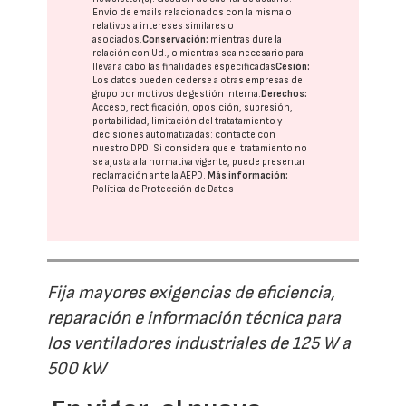
Envío de emails relacionados con la misma o
relativos a intereses similares o
asociados.
Conservación:
mientras dure la
relación con Ud., o mientras sea necesario para
llevar a cabo las finalidades especificadas
Cesión:
Los datos pueden cederse a otras
empresas del
grupo
por motivos de gestión interna.
Derechos:
Acceso, rectificación, oposición, supresión,
portabilidad, limitación del tratatamiento y
decisiones automatizadas:
contacte con
nuestro DPD
. Si considera que el tratamiento no
se ajusta a la normativa vigente, puede presentar
reclamación ante la
AEPD
.
Más información:
Política de Protección de Datos
Fija mayores exigencias de eficiencia,
reparación e información técnica para
los ventiladores industriales de 125 W a
500 kW