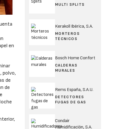
MULTI SPLITS
cuenta
Kerakoll Ibérica, S.A.
MORTEROS
un
TÉCNICOS
apel en
Bosch Home Confort
CALDERAS
minar
MURALES
, polvo,
as de
in de
Rems España, S.A.U.
de
DETECTORES
 Noche
FUGAS DE GAS
nterior,
Condair
Humidificación, S.A.