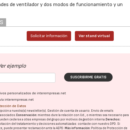
ades de ventilador y dos modos de funcionamiento y un
AS
Solicitar información
Ver stand virtual
Ver ejemplo
SUSCRIBIRME GRATIS
ativos personalizados de interempresas.net
vía interempresas.net
otección de Datos
pción a nuestra(s) newsletter(s). Gestión de cuenta de usuario. Envío de emails
o asociados.
Conservación:
mientras dure la relación con Ud., o mientras sea necesario para
ueden cederse a otras
empresas del grupo
por motivos de gestión interna.
Derechos:
imitación del tratatamiento y decisiones automatizadas:
contacte con nuestro DPD
. Si
nte, puede presentar reclamación ante la
AEPD
.
Más información:
Política de Protección de