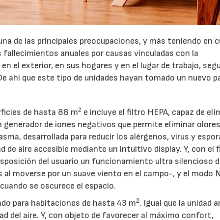
s una de las principales preocupaciones, y más teniendo en 
 fallecimientos anuales por causas vinculadas con la
en el exterior, en sus hogares y en el lugar de trabajo, seg
 De ahí que este tipo de unidades hayan tomado un nuevo p
2
rficies de hasta 88 m
e incluye el filtro HEPA, capaz de eli
n generador de iones negativos que permite eliminar olores
asma, desarrollada para reducir los alérgenos, virus y espor
de aire accesible mediante un intuitivo display. Y, con el f
 disposición del usuario un funcionamiento ultra silencioso 
as al moverse por un suave viento en el campo-, y el modo
 cuando se oscurece el espacio.
2
ado para habitaciones de hasta 43 m
. Igual que la unidad a
idad del aire. Y, con objeto de favorecer al máximo confort,