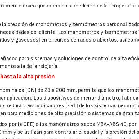
umento único que combina la medición de la temperatura 
ite la creación de manómetros y termómetros personalizad
s necesidades del cliente. Los manómetros y termómetros
uidos y gaseosos) en circuitos cerrados o abiertos, así com
ñados para sistemas y soluciones de control de alta efici
nte a la de la relojería.
 hasta la alta presión
 nominales (DN) de 23 a 200 mm, permite que los manóme
er aplicación. Los dispositivos de menor diámetro, fabric
ltros reductores-lubricadores (FRL) de los sistemas neumáti
ren para mediciones de alta precisión o sistemas de gran 
s por la CEE) o los manómetros secos M3A-ABS 40, por
mm y se utilizan para controlar el caudal y la presión del a