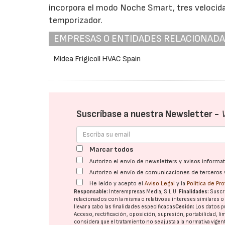
incorpora el modo Noche Smart, tres velocid
temporizador.
EMPRESAS O ENTIDADES RELACIONAD
Midea Frigicoll HVAC Spain
Suscríbase a nuestra Newsletter -
Marcar todos
Autorizo el envío de newsletters y avisos inform
Autorizo el envío de comunicaciones de terceros 
He leído y acepto el
Aviso Legal
y la
Política de Pr
Responsable:
Interempresas Media, S.L.U.
Finalidades:
Suscri
relacionados con la misma o relativos a intereses similares 
llevar a cabo las finalidades especificadas
Cesión:
Los datos p
Acceso, rectificación, oposición, supresión, portabilidad, l
considera que el tratamiento no se ajusta a la normativa vige