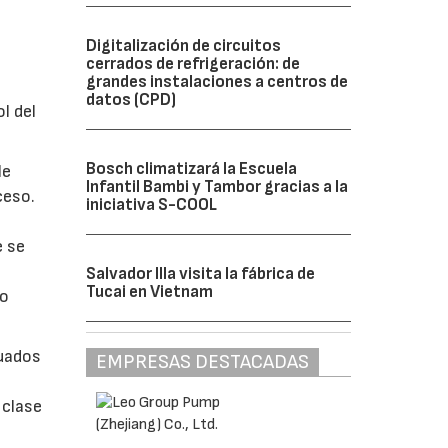
Digitalización de circuitos
cerrados de refrigeración: de
grandes instalaciones a centros de
datos (CPD)
l del
Bosch climatizará la Escuela
le
Infantil Bambi y Tambor gracias a la
ceso.
iniciativa S-COOL
e se
Salvador Illa visita la fábrica de
Tucai en Vietnam
bo
cuados
EMPRESAS DESTACADAS
 clase