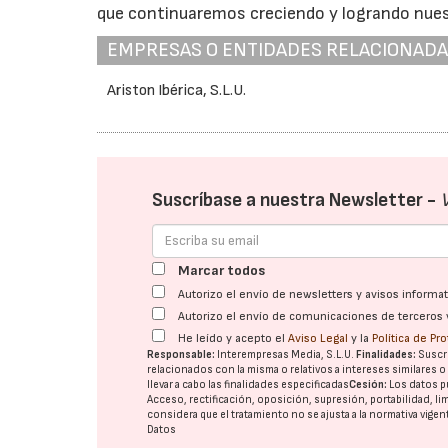
que continuaremos creciendo y logrando nuest
EMPRESAS O ENTIDADES RELACIONAD
Ariston Ibérica, S.L.U.
Suscríbase a nuestra Newsletter -
Marcar todos
Autorizo el envío de newsletters y avisos inform
Autorizo el envío de comunicaciones de terceros 
He leído y acepto el
Aviso Legal
y la
Política de Pr
Responsable:
Interempresas Media, S.L.U.
Finalidades:
Suscri
relacionados con la misma o relativos a intereses similares 
llevar a cabo las finalidades especificadas
Cesión:
Los datos p
Acceso, rectificación, oposición, supresión, portabilidad, l
considera que el tratamiento no se ajusta a la normativa vige
Datos