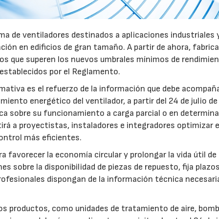
a de ventiladores destinados a aplicaciones industriales 
ación en edificios de gran tamaño. A partir de ahora, fabric
pos que superen los nuevos umbrales mínimos de rendimie
 establecidos por el Reglamento.
mativa es el refuerzo de la información que debe acompaña
iento energético del ventilador, a partir del 24 de julio d
fica sobre su funcionamiento a carga parcial o en determin
rá a proyectistas, instaladores e integradores optimizar e
ntrol más eficientes.
favorecer la economía circular y prolongar la vida útil de 
es sobre la disponibilidad de piezas de repuesto, fija plazo
rofesionales dispongan de la información técnica necesari
ros productos, como unidades de tratamiento de aire, bom