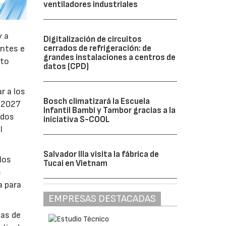
ventiladores industriales
y a
Digitalización de circuitos
antes e
cerrados de refrigeración: de
grandes instalaciones a centros de
nto
datos (CPD)
r a los
Bosch climatizará la Escuela
e 2027
Infantil Bambi y Tambor gracias a la
ados
iniciativa S-COOL
l
Salvador Illa visita la fábrica de
los
Tucai en Vietnam
s
a para
EMPRESAS DESTACADAS
bas de