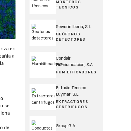
MORTEROS
TÉCNICOS
Sewerin Iberia, S.L
GEÓFONOS
DETECTORES
enza en
pañía a
Condair
la
Humidificación, S.A.
HUMIDIFICADORES
Estudio Técnico
Luymar, S.L.
ro
EXTRACTORES
no se
CENTRÍFUGOS
llena
Group GIA
ro de