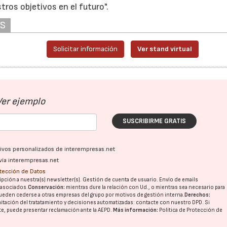
ros objetivos en el futuro".
AS
Solicitar información
Ver stand virtual
Ver ejemplo
SUSCRIBIRME GRATIS
ativos personalizados de interempresas.net
vía interempresas.net
otección de Datos
pción a nuestra(s) newsletter(s). Gestión de cuenta de usuario. Envío de emails
o asociados.
Conservación:
mientras dure la relación con Ud., o mientras sea necesario para
ueden cederse a otras
empresas del grupo
por motivos de gestión interna.
Derechos:
imitación del tratatamiento y decisiones automatizadas:
contacte con nuestro DPD
. Si
nte, puede presentar reclamación ante la
AEPD
.
Más información:
Política de Protección de