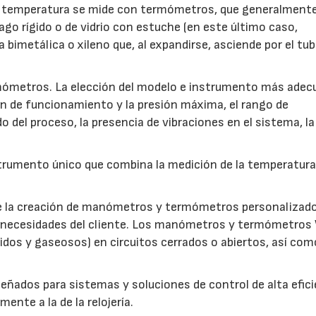
 La temperatura se mide con termómetros, que generalment
go rígido o de vidrio con estuche (en este último caso,
bimetálica o xileno que, al expandirse, asciende por el tu
mómetros. La elección del modelo e instrumento más ade
n de funcionamiento y la presión máxima, el rango de
do del proceso, la presencia de vibraciones en el sistema, la
umento único que combina la medición de la temperatura 
ite la creación de manómetros y termómetros personalizad
s necesidades del cliente. Los manómetros y termómetros
uidos y gaseosos) en circuitos cerrados o abiertos, así com
ñados para sistemas y soluciones de control de alta efici
nte a la de la relojería.