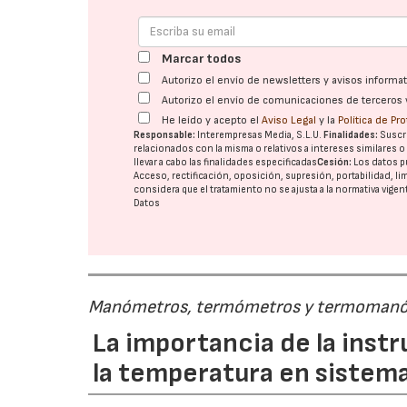
Marcar todos
Autorizo el envío de newsletters y avisos inform
Autorizo el envío de comunicaciones de terceros 
He leído y acepto el
Aviso Legal
y la
Política de Pr
Responsable:
Interempresas Media, S.L.U.
Finalidades:
Suscri
relacionados con la misma o relativos a intereses similares 
llevar a cabo las finalidades especificadas
Cesión:
Los datos p
Acceso, rectificación, oposición, supresión, portabilidad, l
considera que el tratamiento no se ajusta a la normativa vige
Datos
Manómetros, termómetros y termoman
La importancia de la inst
la temperatura en sistema