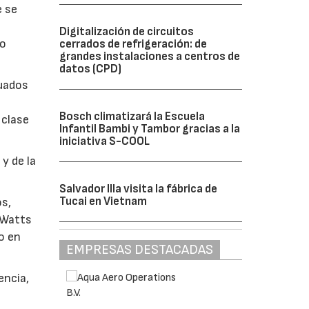
e se
Digitalización de circuitos
bo
cerrados de refrigeración: de
grandes instalaciones a centros de
datos (CPD)
cuados
Bosch climatizará la Escuela
 clase
Infantil Bambi y Tambor gracias a la
iniciativa S-COOL
y de la
Salvador Illa visita la fábrica de
Tucai en Vietnam
os,
 Watts
o en
EMPRESAS DESTACADAS
encia,