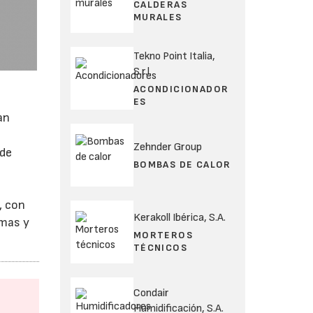
CALDERAS
MURALES
Tekno Point Italia,
S.r.l.
ACONDICIONADOR
ES
an
Zehnder Group
 de
BOMBAS DE CALOR
, con
Kerakoll Ibérica, S.A.
omas y
MORTEROS
TÉCNICOS
Condair
Humidificación, S.A.