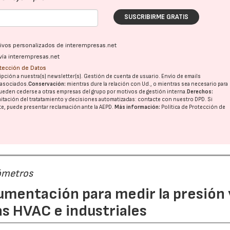
SUSCRIBIRME GRATIS
ativos personalizados de interempresas.net
vía interempresas.net
otección de Datos
pción a nuestra(s) newsletter(s). Gestión de cuenta de usuario. Envío de emails
o asociados.
Conservación:
mientras dure la relación con Ud., o mientras sea necesario para
ueden cederse a otras
empresas del grupo
por motivos de gestión interna.
Derechos:
imitación del tratatamiento y decisiones automatizadas:
contacte con nuestro DPD
. Si
nte, puede presentar reclamación ante la
AEPD
.
Más información:
Política de Protección de
ómetros
rumentación para medir la presión 
s HVAC e industriales