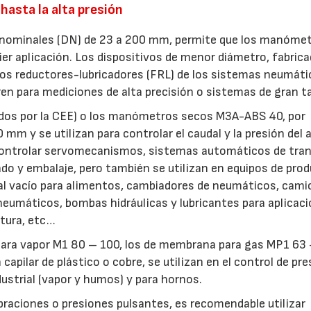
 hasta la alta presión
 nominales (DN) de 23 a 200 mm, permite que los manóme
er aplicación. Los dispositivos de menor diámetro, fabric
ltros reductores-lubricadores (FRL) de los sistemas neumáti
ren para mediciones de alta precisión o sistemas de gran 
s por la CEE) o los manómetros secos M3A-ABS 40, por
mm y se utilizan para controlar el caudal y la presión del a
controlar servomecanismos, sistemas automáticos de tra
do y embalaje, pero también se utilizan en equipos de pro
l vacío para alimentos, cambiadores de neumáticos, cam
neumáticos, bombas hidráulicas y lubricantes para aplicac
ntura, etc…
para vapor M1 80 – 100, los de membrana para gas MP1 63 
pilar de plástico o cobre, se utilizan en el control de pre
ustrial (vapor y humos) y para hornos.
braciones o presiones pulsantes, es recomendable utilizar