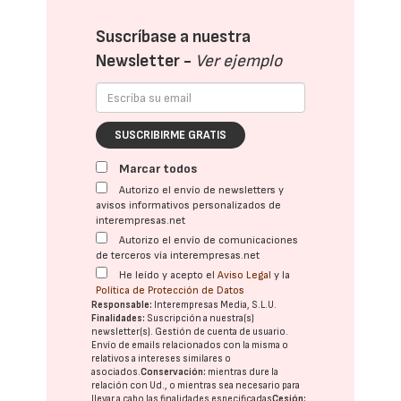
Suscríbase a nuestra
Newsletter -
Ver ejemplo
SUSCRIBIRME GRATIS
Marcar todos
Autorizo el envío de newsletters y
avisos informativos personalizados de
interempresas.net
Autorizo el envío de comunicaciones
de terceros vía interempresas.net
He leído y acepto el
Aviso Legal
y la
Política de Protección de Datos
Responsable:
Interempresas Media, S.L.U.
Finalidades:
Suscripción a nuestra(s)
newsletter(s). Gestión de cuenta de usuario.
Envío de emails relacionados con la misma o
relativos a intereses similares o
asociados.
Conservación:
mientras dure la
relación con Ud., o mientras sea necesario para
llevar a cabo las finalidades especificadas
Cesión: