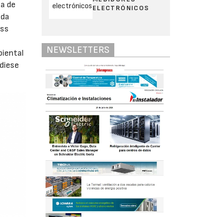
ma de
ELECTRÓNICOS
nda
iss
NEWSLETTERS
biental
diese