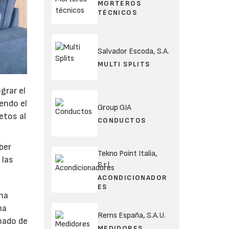
MORTEROS
TÉCNICOS
Salvador Escoda, S.A.
MULTI SPLITS
grar el
endo el
Group GIA
etos al
CONDUCTOS
ber
Tekno Point Italia,
 las
S.r.l.
ACONDICIONADOR
ES
ena
na
Rems España, S.A.U.
mado de
MEDIDORES