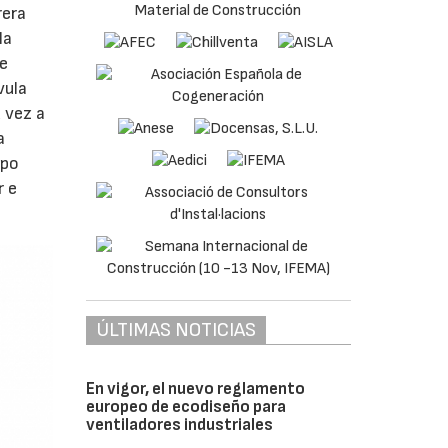
rera
la
se
vula
 vez a
a
ipo
r e
ÚLTIMAS NOTICIAS
En vigor, el nuevo reglamento
europeo de ecodiseño para
ventiladores industriales