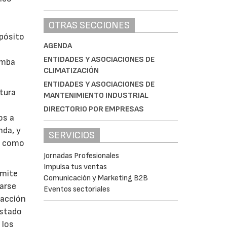
e
OTRAS SECCIONES
epósito
AGENDA
ENTIDADES Y ASOCIACIONES DE
omba
CLIMATIZACIÓN
ENTIDADES Y ASOCIACIONES DE
tura
MANTENIMIENTO INDUSTRIAL
DIRECTORIO POR EMPRESAS
os a
nda, y
SERVICIOS
ía como
Jornadas Profesionales
Impulsa tus ventas
rmite
Comunicación y Marketing B2B
tarse
Eventos sectoriales
facción
estado
 los