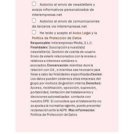
Autorizo el envío de newsletters y
avisos informativos personalizados de
interempresas.net
Autorizo el envío de comunicaciones
de terceros vía interempresas.net
He leído y acepto el
Aviso Legal
y la
Política de Protección de Datos
Responsable:
Interempresas Media, S.L.U.
Finalidades:
Suscripción a nuestra(s)
newsletter(s). Gestión de cuenta de usuario.
Envío de emails relacionados con la misma o
relativos a intereses similares o
asociados.
Conservación:
mientras dure la
relación con Ud., o mientras sea necesario para
llevar a cabo las finalidades especificadas
Cesión:
Los datos pueden cederse a otras
empresas del
grupo
por motivos de gestión interna.
Derechos:
Acceso, rectificación, oposición, supresión,
portabilidad, limitación del tratatamiento y
decisiones automatizadas:
contacte con
nuestro DPD
. Si considera que el tratamiento no
se ajusta a la normativa vigente, puede presentar
reclamación ante la
AEPD
.
Más información:
Política de Protección de Datos