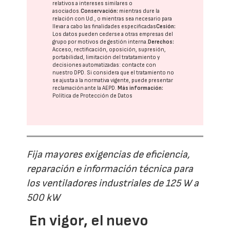
relativos a intereses similares o
asociados.
Conservación:
mientras dure la
relación con Ud., o mientras sea necesario para
llevar a cabo las finalidades especificadas
Cesión:
Los datos pueden cederse a otras
empresas del
grupo
por motivos de gestión interna.
Derechos:
Acceso, rectificación, oposición, supresión,
portabilidad, limitación del tratatamiento y
decisiones automatizadas:
contacte con
nuestro DPD
. Si considera que el tratamiento no
se ajusta a la normativa vigente, puede presentar
reclamación ante la
AEPD
.
Más información:
Política de Protección de Datos
Fija mayores exigencias de eficiencia,
reparación e información técnica para
los ventiladores industriales de 125 W a
500 kW
En vigor, el nuevo