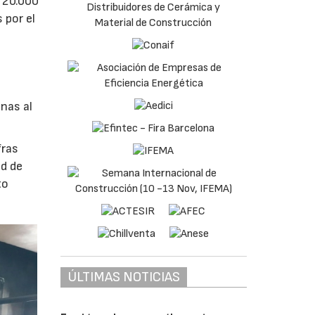
 20.000
 por el
nas al
fras
ad de
to
ÚLTIMAS NOTICIAS