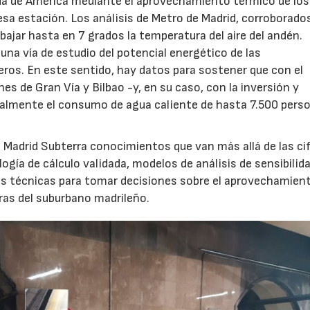
ida de América mediante el aprovechamiento térmico de los
esa estación. Los análisis de Metro de Madrid, corroborados
bajar hasta en 7 grados la temperatura del aire del andén.
una vía de estudio del potencial energético de las
eros. En este sentido, hay datos para sostener que con el
es de Gran Vía y Bilbao -y, en su caso, con la inversión y
ialmente el consumo de agua caliente de hasta 7.500 perso
 Madrid Subterra conocimientos que van más allá de las ci
gía de cálculo validada, modelos de análisis de sensibilid
nes técnicas para tomar decisiones sobre el aprovechamien
uras del suburbano madrileño.