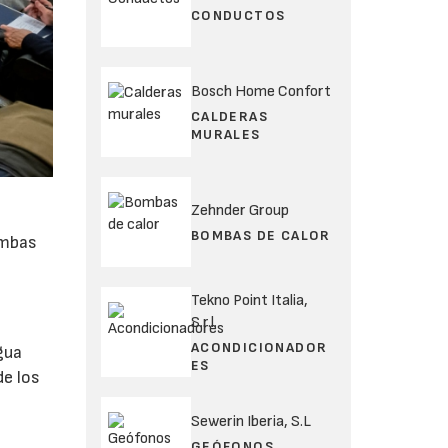
CONDUCTOS
Bosch Home Confort
CALDERAS
MURALES
Zehnder Group
BOMBAS DE CALOR
ombas
Tekno Point Italia,
S.r.l.
ACONDICIONADOR
gua
ES
de los
Sewerin Iberia, S.L
GEÓFONOS