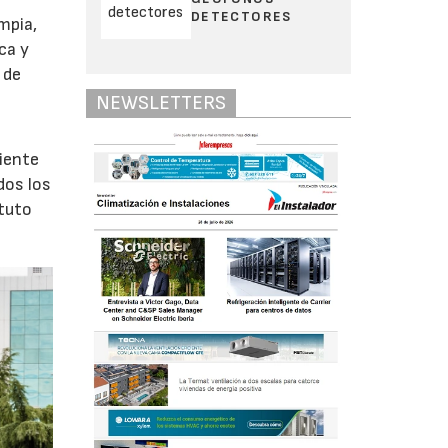
DETECTORES
mpia,
ca y
 de
NEWSLETTERS
liente
dos los
ituto