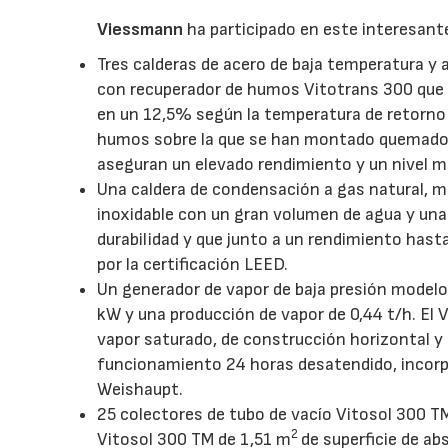
Viessmann
ha participado en este interesant
Tres calderas de acero de baja temperatura y
con recuperador de humos Vitotrans 300 que l
en un 12,5% según la temperatura de retorno d
humos sobre la que se han montado quemador
aseguran un elevado rendimiento y un nivel 
Una caldera de condensación a gas natural, m
inoxidable con un gran volumen de agua y una
durabilidad y que junto a un rendimiento has
por la certificación LEED.
Un generador de vapor de baja presión model
kW y una producción de vapor de 0,44 t/h. El 
vapor saturado, de construcción horizontal y
funcionamiento 24 horas desatendido, incor
Weishaupt.
25 colectores de tubo de vacío Vitosol 300 
2
Vitosol 300 TM de 1,51 m
de superficie de ab