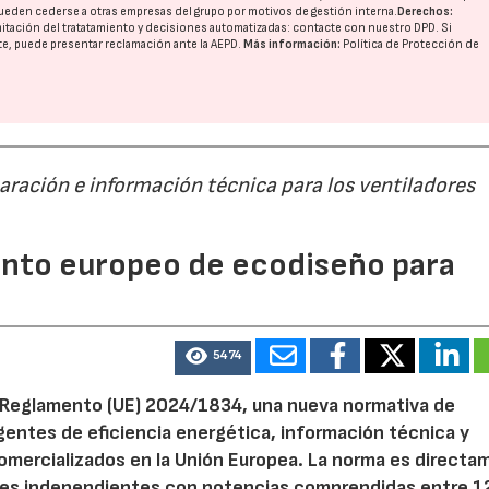
ueden cederse a otras
empresas del grupo
por motivos de gestión interna.
Derechos:
imitación del tratatamiento y decisiones automatizadas:
contacte con nuestro DPD
. Si
nte, puede presentar reclamación ante la
AEPD
.
Más información:
Política de Protección de
paración e información técnica para los ventiladores
mento europeo de ecodiseño para
5474
el Reglamento (UE) 2024/1834, una nueva normativa de
entes de eficiencia energética, información técnica y
 comercializados en la Unión Europea. La norma es direct
dores independientes con potencias comprendidas entre 1