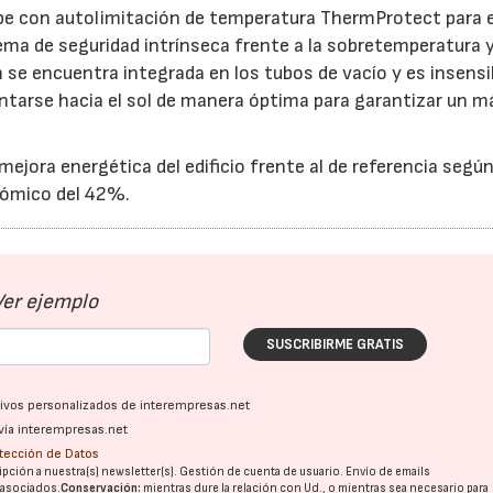
ipe con autolimitación de temperatura ThermProtect para e
ema de seguridad intrínseca frente a la sobretemperatura y
 se encuentra integrada en los tubos de vacío y es insensib
ientarse hacia el sol de manera óptima para garantizar un 
 mejora energética del edificio frente al de referencia segú
nómico del 42%.
Ver ejemplo
SUSCRIBIRME GRATIS
ativos personalizados de interempresas.net
vía interempresas.net
otección de Datos
pción a nuestra(s) newsletter(s). Gestión de cuenta de usuario. Envío de emails
o asociados.
Conservación:
mientras dure la relación con Ud., o mientras sea necesario para