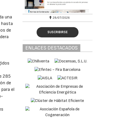
da una
28/07/2026
30
e hasta
sos de
SUSCRIBIRSE
dera
ENLACES DESTACADOS
gidos
de 285
ión de
para el
h-
es