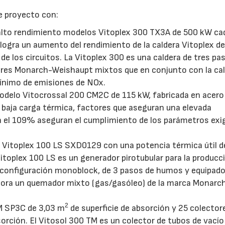
e proyecto con:
 alto rendimiento modelos Vitoplex 300 TX3A de 500 kW ca
28/07/2026
30/07/2026
ogra un aumento del rendimiento de la caldera Vitoplex d
e los circuitos. La Vitoplex 300 es una caldera de tres pa
es Monarch-Weishaupt mixtos que en conjunto con la cal
mínimo de emisiones de NOx.
odelo Vitocrossal 200 CM2C de 115 kW, fabricada en acero
 baja carga térmica, factores que aseguran una elevada
ta el 109% aseguran el cumplimiento de los parámetros exi
o Vitoplex 100 LS SXD0129 con una potencia térmica útil 
Vitoplex 100 LS es un generador pirotubular para la producc
 configuración monoblock, de 3 pasos de humos y equipado 
pora un quemador mixto (gas/gasóleo) de la marca Monarc
2
TM SP3C de 3,03 m
de superficie de absorción y 25 colector
sorción. El Vitosol 300 TM es un colector de tubos de vacío