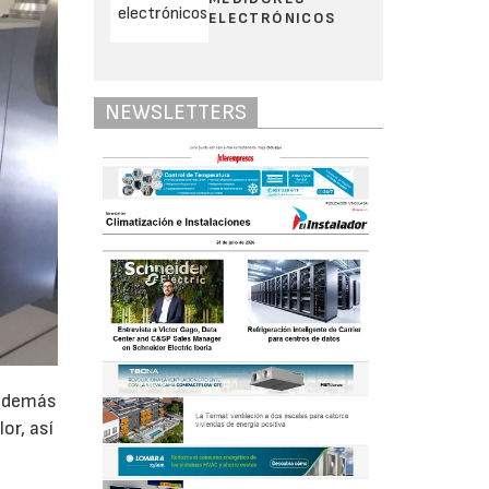
ELECTRÓNICOS
NEWSLETTERS
 además
or, así