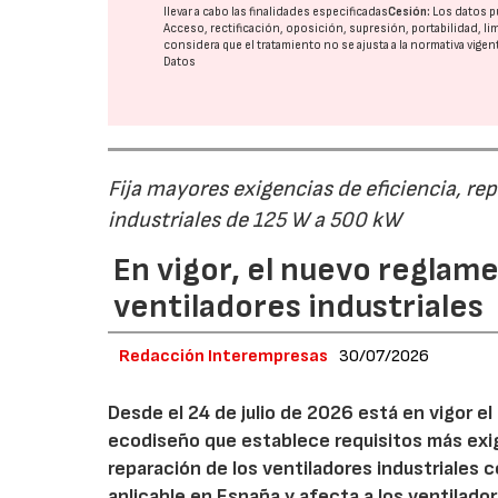
llevar a cabo las finalidades especificadas
Cesión:
Los datos p
Acceso, rectificación, oposición, supresión, portabilidad, l
considera que el tratamiento no se ajusta a la normativa vige
Datos
Fija mayores exigencias de eficiencia, re
industriales de 125 W a 500 kW
En vigor, el nuevo regla
ventiladores industriales
Redacción Interempresas
30/07/2026
Desde el 24 de julio de 2026 está en vigor 
ecodiseño que establece requisitos más exig
reparación de los ventiladores industriales
aplicable en España y afecta a los ventila