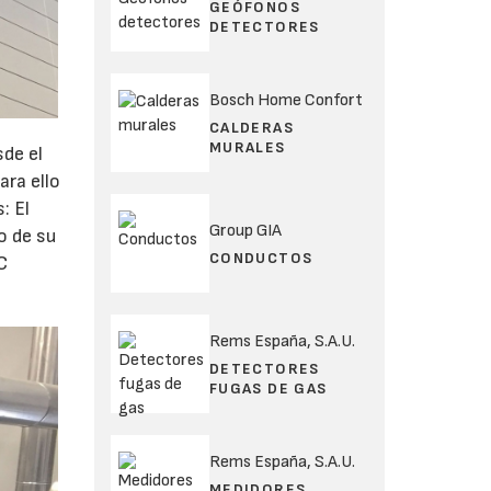
GEÓFONOS
DETECTORES
Bosch Home Confort
CALDERAS
MURALES
sde el
ara ello
: El
Group GIA
o de su
CONDUCTOS
C
Rems España, S.A.U.
DETECTORES
FUGAS DE GAS
Rems España, S.A.U.
MEDIDORES