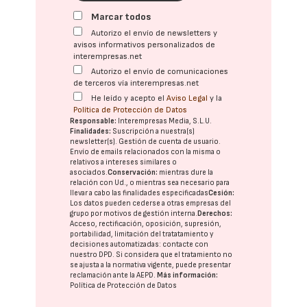
Marcar todos
Autorizo el envío de newsletters y
avisos informativos personalizados de
interempresas.net
Autorizo el envío de comunicaciones
de terceros vía interempresas.net
He leído y acepto el
Aviso Legal
y la
Política de Protección de Datos
Responsable:
Interempresas Media, S.L.U.
Finalidades:
Suscripción a nuestra(s)
newsletter(s). Gestión de cuenta de usuario.
Envío de emails relacionados con la misma o
relativos a intereses similares o
asociados.
Conservación:
mientras dure la
relación con Ud., o mientras sea necesario para
llevar a cabo las finalidades especificadas
Cesión:
Los datos pueden cederse a otras
empresas del
grupo
por motivos de gestión interna.
Derechos:
Acceso, rectificación, oposición, supresión,
portabilidad, limitación del tratatamiento y
decisiones automatizadas:
contacte con
nuestro DPD
. Si considera que el tratamiento no
se ajusta a la normativa vigente, puede presentar
reclamación ante la
AEPD
.
Más información:
Política de Protección de Datos