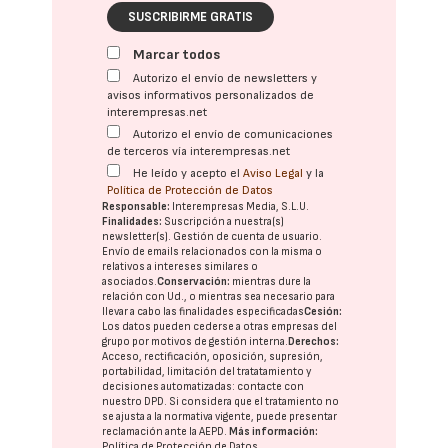
SUSCRIBIRME GRATIS
Marcar todos
Autorizo el envío de newsletters y
avisos informativos personalizados de
interempresas.net
Autorizo el envío de comunicaciones
de terceros vía interempresas.net
He leído y acepto el
Aviso Legal
y la
Política de Protección de Datos
Responsable:
Interempresas Media, S.L.U.
Finalidades:
Suscripción a nuestra(s)
newsletter(s). Gestión de cuenta de usuario.
Envío de emails relacionados con la misma o
relativos a intereses similares o
asociados.
Conservación:
mientras dure la
relación con Ud., o mientras sea necesario para
llevar a cabo las finalidades especificadas
Cesión:
Los datos pueden cederse a otras
empresas del
grupo
por motivos de gestión interna.
Derechos:
Acceso, rectificación, oposición, supresión,
portabilidad, limitación del tratatamiento y
decisiones automatizadas:
contacte con
nuestro DPD
. Si considera que el tratamiento no
se ajusta a la normativa vigente, puede presentar
reclamación ante la
AEPD
.
Más información:
Política de Protección de Datos