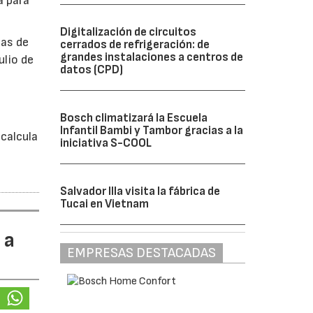
a para
Digitalización de circuitos
bas de
cerrados de refrigeración: de
grandes instalaciones a centros de
ulio de
datos (CPD)
á
Bosch climatizará la Escuela
Infantil Bambi y Tambor gracias a la
calcula
iniciativa S-COOL
Salvador Illa visita la fábrica de
Tucai en Vietnam
 a
EMPRESAS DESTACADAS