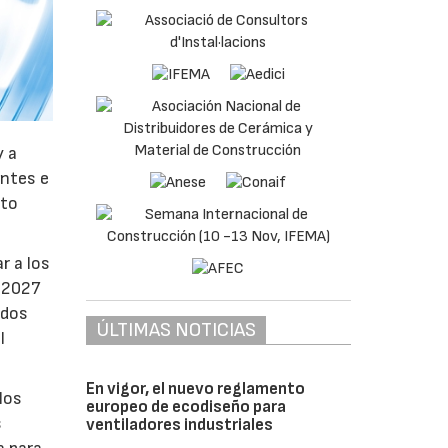
y a
antes e
nto
r a los
e 2027
ados
ÚLTIMAS NOTICIAS
l
En vigor, el nuevo reglamento
los
europeo de ecodiseño para
s
ventiladores industriales