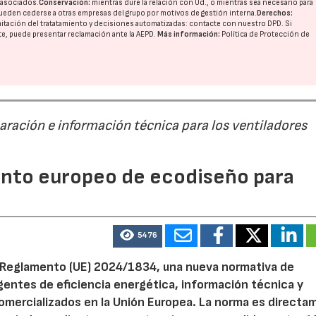
o asociados.
Conservación:
mientras dure la relación con Ud., o mientras sea necesario para
ueden cederse a otras
empresas del grupo
por motivos de gestión interna.
Derechos:
imitación del tratatamiento y decisiones automatizadas:
contacte con nuestro DPD
. Si
nte, puede presentar reclamación ante la
AEPD
.
Más información:
Política de Protección de
paración e información técnica para los ventiladores
mento europeo de ecodiseño para
5476
el Reglamento (UE) 2024/1834, una nueva normativa de
entes de eficiencia energética, información técnica y
 comercializados en la Unión Europea. La norma es direct