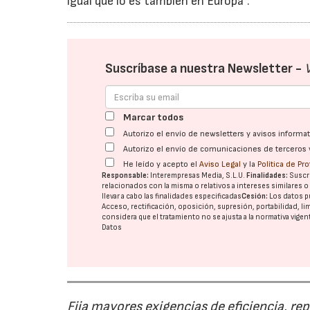
igual que lo es también en Europa”.
Suscríbase a nuestra Newsletter -
Marcar todos
Autorizo el envío de newsletters y avisos inform
Autorizo el envío de comunicaciones de terceros 
He leído y acepto el
Aviso Legal
y la
Política de Pr
Responsable:
Interempresas Media, S.L.U.
Finalidades:
Suscri
relacionados con la misma o relativos a intereses similares 
llevar a cabo las finalidades especificadas
Cesión:
Los datos p
Acceso, rectificación, oposición, supresión, portabilidad, l
considera que el tratamiento no se ajusta a la normativa vige
Datos
Fija mayores exigencias de eficiencia, re