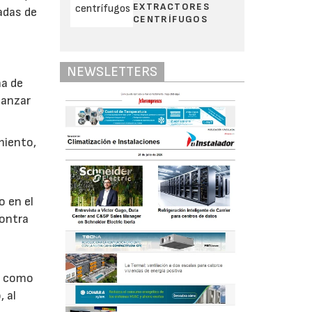
EXTRACTORES
adas de
CENTRÍFUGOS
NEWSLETTERS
ña de
canzar
miento,
o en el
contra
1
do como
, al