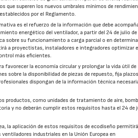
pos que superen los nuevos umbrales mínimos de rendimie
 establecidos por el Reglamento.
mativa es el refuerzo de la información que debe acompaña
iento energético del ventilador, a partir del 24 de julio d
fica sobre su funcionamiento a carga parcial o en determin
rá a proyectistas, instaladores e integradores optimizar e
ntrol más eficientes.
favorecer la economía circular y prolongar la vida útil de 
es sobre la disponibilidad de piezas de repuesto, fija plazo
rofesionales dispongan de la información técnica necesari
ros productos, como unidades de tratamiento de aire, bom
oria y no deberán cumplir estos requisitos hasta el 24 de j
, la aplicación de estos requisitos de ecodiseño permitir
s ventiladores industriales en la Unión Europea en