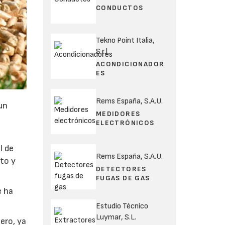
CONDUCTOS
Tekno Point Italia,
S.r.l.
ACONDICIONADOR
ES
Rems España, S.A.U.
un
MEDIDORES
ELECTRÓNICOS
l de
Rems España, S.A.U.
to y
DETECTORES
FUGAS DE GAS
e ha
Estudio Técnico
Luymar, S.L.
ero, ya