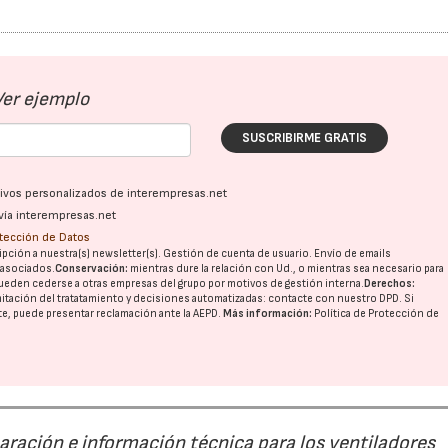
28/07/2026
30/07/2026
Ver ejemplo
SUSCRIBIRME GRATIS
ativos personalizados de interempresas.net
vía interempresas.net
otección de Datos
pción a nuestra(s) newsletter(s). Gestión de cuenta de usuario. Envío de emails
o asociados.
Conservación:
mientras dure la relación con Ud., o mientras sea necesario para
ueden cederse a otras
empresas del grupo
por motivos de gestión interna.
Derechos:
imitación del tratatamiento y decisiones automatizadas:
contacte con nuestro DPD
. Si
nte, puede presentar reclamación ante la
AEPD
.
Más información:
Política de Protección de
paración e información técnica para los ventiladores