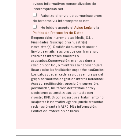
avisos informativos personalizados de
interempresas.net
Autorizo el envío de comunicaciones
de terceros vía interempresas.net
He leído y acepto el
Aviso Legal
y la
Política de Protección de Datos
Responsable:
Interempresas Media, S.L.U.
Finalidades:
Suscripción a nuestra(s)
newsletter(s). Gestión de cuenta de usuario.
Envío de emails relacionados con la misma o
relativos a intereses similares o
asociados.
Conservación:
mientras dure la
relación con Ud., o mientras sea necesario para
llevar a cabo las finalidades especificadas
Cesión:
Los datos pueden cederse a otras
empresas del
grupo
por motivos de gestión interna.
Derechos:
Acceso, rectificación, oposición, supresión,
portabilidad, limitación del tratatamiento y
decisiones automatizadas:
contacte con
nuestro DPD
. Si considera que el tratamiento no
se ajusta a la normativa vigente, puede presentar
reclamación ante la
AEPD
.
Más información:
Política de Protección de Datos