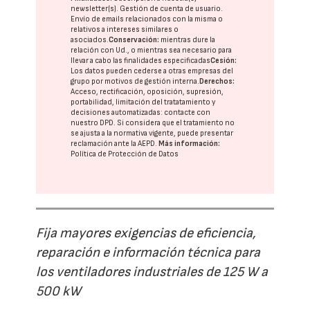
newsletter(s). Gestión de cuenta de usuario.
Envío de emails relacionados con la misma o
relativos a intereses similares o
asociados.
Conservación:
mientras dure la
relación con Ud., o mientras sea necesario para
llevar a cabo las finalidades especificadas
Cesión:
Los datos pueden cederse a otras
empresas del
grupo
por motivos de gestión interna.
Derechos:
Acceso, rectificación, oposición, supresión,
portabilidad, limitación del tratatamiento y
decisiones automatizadas:
contacte con
nuestro DPD
. Si considera que el tratamiento no
se ajusta a la normativa vigente, puede presentar
reclamación ante la
AEPD
.
Más información:
Política de Protección de Datos
Fija mayores exigencias de eficiencia,
reparación e información técnica para
los ventiladores industriales de 125 W a
500 kW