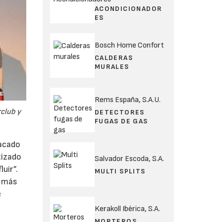
ACONDICIONADOR
ES
Bosch Home Confort
CALDERAS
MURALES
Rems España, S.A.U.
rclub y
DETECTORES
FUGAS DE GAS
tacado
tizado
Salvador Escoda, S.A.
uir”.
MULTI SPLITS
z más
e
Kerakoll Ibérica, S.A.
MORTEROS