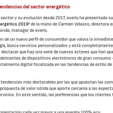
tendencias del sector energético
 sector y su evolución desde 2017, everis ha presentado s
nergético 2019'
de la mano de Carmen Velasco, directora e
 Conde, manager de everis.
ión de un nuevo perfil de consumidor que valora la inmediate
rgía, busca servicios personalizados y está completament
e destacar que hay una serie de nuevos actores que han ap
abricantes de dispositivos electrónicos de gran consumo 
talmente digital focalizada en las tendencias de estilo de
as tendencias más destacables por las que apuestan las co
propuesta de valor sólida que aporte cercanía a las expect
vicios. En este sentido, las preferencias que los clientes
 orientación cada vez mayor a una energía 100% eco.