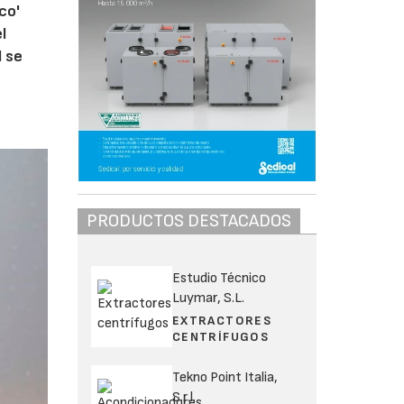
co'
l
l se
PRODUCTOS DESTACADOS
Estudio Técnico
Luymar, S.L.
EXTRACTORES
CENTRÍFUGOS
Tekno Point Italia,
S.r.l.