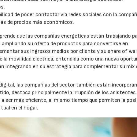
os.
ilidad de poder contactar vía redes sociales con la compañ
28/07/2026
30/07/2026
demás de precios más económicos.
sprende que las compañías energéticas están trabajando p
y, ampliando su oferta de productos para convertirse en
rementar sus ingresos medios por cliente y su share of wal
de la movilidad eléctrica, entendida como una nueva oportu
án integrando en su estrategia para complementar su mix 
 digital, las compañías del sector también están incorpora
ido, destaca principalmente la irrupción de los asistentes
 a ser más eficiente, al mismo tiempo que permiten la posi
rtual en el hogar.