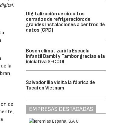
igital.
Digitalización de circuitos
cerrados de refrigeración: de
grandes instalaciones a centros de
datos (CPD)
da
n
Bosch climatizará la Escuela
Infantil Bambi y Tambor gracias a la
n
iniciativa S-COOL
 de la
ubran
Salvador Illa visita la fábrica de
Tucai en Vietnam
ion de
EMPRESAS DESTACADAS
rmente,
da