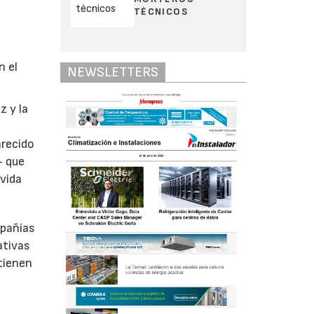
TÉCNICOS
u
n el
NEWSLETTERS
z y la
e
arecido
- que
 vida
mpañías
ativas
 tienen