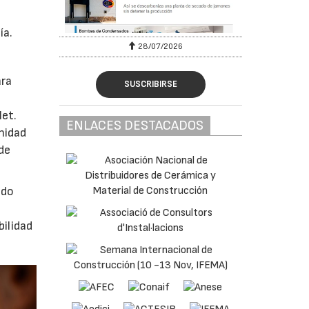
ía.
28/07/2026
30/07/2026
ara
SUSCRIBIRSE
let.
ENLACES DESTACADOS
nidad
de
ndo
bilidad