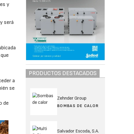
nes y
 y será
 ubicada
 que
PRODUCTOS DESTACADOS
ceder a
bién se
Zehnder Group
o de
BOMBAS DE CALOR
Salvador Escoda, S.A.