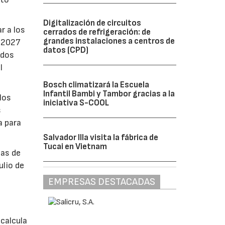
Digitalización de circuitos
r a los
cerrados de refrigeración: de
grandes instalaciones a centros de
e 2027
datos (CPD)
ados
l
Bosch climatizará la Escuela
Infantil Bambi y Tambor gracias a la
los
iniciativa S-COOL
s
a para
Salvador Illa visita la fábrica de
Tucai en Vietnam
bas de
ulio de
EMPRESAS DESTACADAS
á
calcula