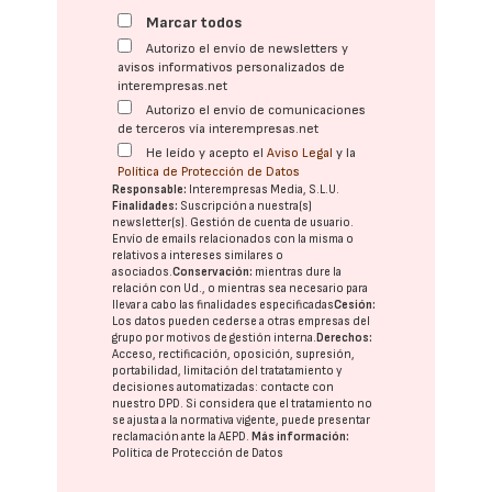
Marcar todos
Autorizo el envío de newsletters y
avisos informativos personalizados de
interempresas.net
Autorizo el envío de comunicaciones
de terceros vía interempresas.net
He leído y acepto el
Aviso Legal
y la
Política de Protección de Datos
Responsable:
Interempresas Media, S.L.U.
Finalidades:
Suscripción a nuestra(s)
newsletter(s). Gestión de cuenta de usuario.
Envío de emails relacionados con la misma o
relativos a intereses similares o
asociados.
Conservación:
mientras dure la
relación con Ud., o mientras sea necesario para
llevar a cabo las finalidades especificadas
Cesión:
Los datos pueden cederse a otras
empresas del
grupo
por motivos de gestión interna.
Derechos:
Acceso, rectificación, oposición, supresión,
portabilidad, limitación del tratatamiento y
decisiones automatizadas:
contacte con
nuestro DPD
. Si considera que el tratamiento no
se ajusta a la normativa vigente, puede presentar
reclamación ante la
AEPD
.
Más información:
Política de Protección de Datos