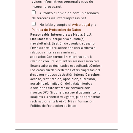
avisos informativos personalizados de
interempresas.net
Autorizo el envío de comunicaciones
de terceros vía interempresas.net
He leído y acepto el
Aviso Legal
y la
Política de Protección de Datos
Responsable:
Interempresas Media, S.L.U.
Finalidades:
Suscripción a nuestra(s)
newsletter(s). Gestión de cuenta de usuario.
Envío de emails relacionados con la misma o
relativos a intereses similares o
asociados.
Conservación:
mientras dure la
relación con Ud., o mientras sea necesario para
llevar a cabo las finalidades especificadas
Cesión:
Los datos pueden cederse a otras
empresas del
grupo
por motivos de gestión interna.
Derechos:
Acceso, rectificación, oposición, supresión,
portabilidad, limitación del tratatamiento y
decisiones automatizadas:
contacte con
nuestro DPD
. Si considera que el tratamiento no
se ajusta a la normativa vigente, puede presentar
reclamación ante la
AEPD
.
Más información:
Política de Protección de Datos