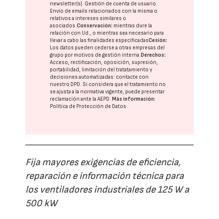
newsletter(s). Gestión de cuenta de usuario.
Envío de emails relacionados con la misma o
relativos a intereses similares o
asociados.
Conservación:
mientras dure la
relación con Ud., o mientras sea necesario para
llevar a cabo las finalidades especificadas
Cesión:
Los datos pueden cederse a otras
empresas del
grupo
por motivos de gestión interna.
Derechos:
Acceso, rectificación, oposición, supresión,
portabilidad, limitación del tratatamiento y
decisiones automatizadas:
contacte con
nuestro DPD
. Si considera que el tratamiento no
se ajusta a la normativa vigente, puede presentar
reclamación ante la
AEPD
.
Más información:
Política de Protección de Datos
Fija mayores exigencias de eficiencia,
reparación e información técnica para
los ventiladores industriales de 125 W a
500 kW