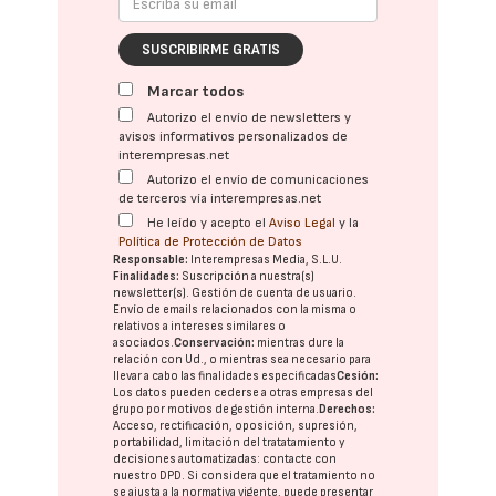
SUSCRIBIRME GRATIS
Marcar todos
Autorizo el envío de newsletters y
avisos informativos personalizados de
interempresas.net
Autorizo el envío de comunicaciones
de terceros vía interempresas.net
He leído y acepto el
Aviso Legal
y la
Política de Protección de Datos
Responsable:
Interempresas Media, S.L.U.
Finalidades:
Suscripción a nuestra(s)
newsletter(s). Gestión de cuenta de usuario.
Envío de emails relacionados con la misma o
relativos a intereses similares o
asociados.
Conservación:
mientras dure la
relación con Ud., o mientras sea necesario para
llevar a cabo las finalidades especificadas
Cesión:
Los datos pueden cederse a otras
empresas del
grupo
por motivos de gestión interna.
Derechos:
Acceso, rectificación, oposición, supresión,
portabilidad, limitación del tratatamiento y
decisiones automatizadas:
contacte con
nuestro DPD
. Si considera que el tratamiento no
se ajusta a la normativa vigente, puede presentar