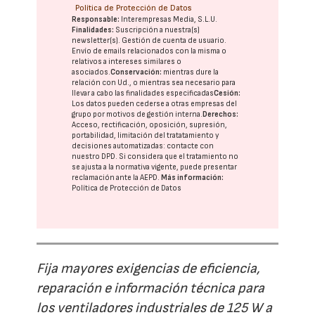
Política de Protección de Datos
Responsable:
Interempresas Media, S.L.U.
Finalidades:
Suscripción a nuestra(s)
newsletter(s). Gestión de cuenta de usuario.
Envío de emails relacionados con la misma o
relativos a intereses similares o
asociados.
Conservación:
mientras dure la
relación con Ud., o mientras sea necesario para
llevar a cabo las finalidades especificadas
Cesión:
Los datos pueden cederse a otras
empresas del
grupo
por motivos de gestión interna.
Derechos:
Acceso, rectificación, oposición, supresión,
portabilidad, limitación del tratatamiento y
decisiones automatizadas:
contacte con
nuestro DPD
. Si considera que el tratamiento no
se ajusta a la normativa vigente, puede presentar
reclamación ante la
AEPD
.
Más información:
Política de Protección de Datos
Fija mayores exigencias de eficiencia,
reparación e información técnica para
los ventiladores industriales de 125 W a