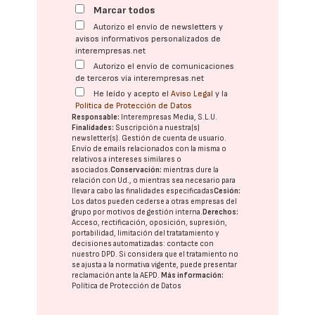
Marcar todos
Autorizo el envío de newsletters y
avisos informativos personalizados de
interempresas.net
Autorizo el envío de comunicaciones
de terceros vía interempresas.net
He leído y acepto el
Aviso Legal
y la
Política de Protección de Datos
Responsable:
Interempresas Media, S.L.U.
Finalidades:
Suscripción a nuestra(s)
newsletter(s). Gestión de cuenta de usuario.
Envío de emails relacionados con la misma o
relativos a intereses similares o
asociados.
Conservación:
mientras dure la
relación con Ud., o mientras sea necesario para
llevar a cabo las finalidades especificadas
Cesión:
Los datos pueden cederse a otras
empresas del
grupo
por motivos de gestión interna.
Derechos:
Acceso, rectificación, oposición, supresión,
portabilidad, limitación del tratatamiento y
decisiones automatizadas:
contacte con
nuestro DPD
. Si considera que el tratamiento no
se ajusta a la normativa vigente, puede presentar
reclamación ante la
AEPD
.
Más información:
Política de Protección de Datos