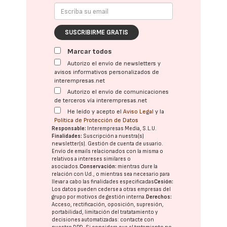
SUSCRIBIRME GRATIS
Marcar todos
Autorizo el envío de newsletters y
avisos informativos personalizados de
interempresas.net
Autorizo el envío de comunicaciones
de terceros vía interempresas.net
He leído y acepto el
Aviso Legal
y la
Política de Protección de Datos
Responsable:
Interempresas Media, S.L.U.
Finalidades:
Suscripción a nuestra(s)
newsletter(s). Gestión de cuenta de usuario.
Envío de emails relacionados con la misma o
relativos a intereses similares o
asociados.
Conservación:
mientras dure la
relación con Ud., o mientras sea necesario para
llevar a cabo las finalidades especificadas
Cesión:
Los datos pueden cederse a otras
empresas del
grupo
por motivos de gestión interna.
Derechos:
Acceso, rectificación, oposición, supresión,
portabilidad, limitación del tratatamiento y
decisiones automatizadas:
contacte con