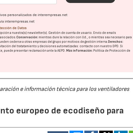
ativos personalizados de interempresas.net
vía interempresas.net
otección de Datos
pción a nuestra(s) newsletter(s). Gestión de cuenta de usuario. Envío de emails
o asociados.
Conservación:
mientras dure la relación con Ud., o mientras sea necesario para
ueden cederse a otras
empresas del grupo
por motivos de gestión interna.
Derechos:
imitación del tratatamiento y decisiones automatizadas:
contacte con nuestro DPD
. Si
nte, puede presentar reclamación ante la
AEPD
.
Más información:
Política de Protección de
paración e información técnica para los ventiladores
mento europeo de ecodiseño para