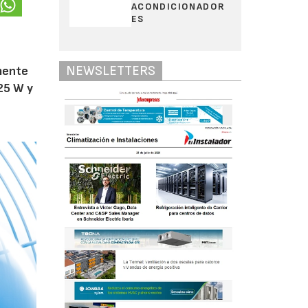
ACONDICIONADOR
ES
NEWSLETTERS
amente
25 W y