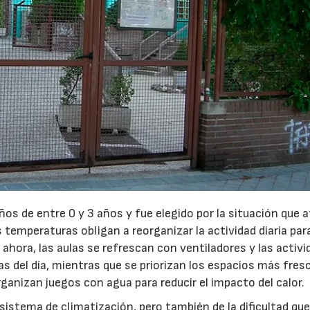
iños de entre 0 y 3 años y fue elegido por la situación que 
 temperaturas obligan a reorganizar la actividad diaria par
ahora, las aulas se refrescan con ventiladores y las activ
ras del día, mientras que se priorizan los espacios más fres
ganizan juegos con agua para reducir el impacto del calor.
sistema de climatización, pero también de la dificultad qu