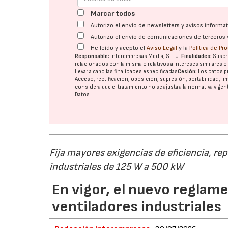
Marcar todos
Autorizo el envío de newsletters y avisos inform
Autorizo el envío de comunicaciones de terceros 
He leído y acepto el
Aviso Legal
y la
Política de Pr
Responsable:
Interempresas Media, S.L.U.
Finalidades:
Suscri
relacionados con la misma o relativos a intereses similares 
llevar a cabo las finalidades especificadas
Cesión:
Los datos p
Acceso, rectificación, oposición, supresión, portabilidad, l
considera que el tratamiento no se ajusta a la normativa vige
Datos
Fija mayores exigencias de eficiencia, re
industriales de 125 W a 500 kW
En vigor, el nuevo regla
ventiladores industriales