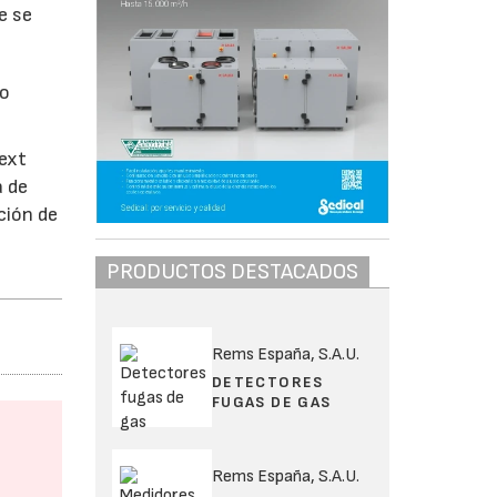
e se
to
next
a de
ción de
PRODUCTOS DESTACADOS
Rems España, S.A.U.
DETECTORES
FUGAS DE GAS
Rems España, S.A.U.