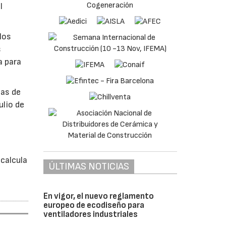
l
los
s
a para
bas de
ulio de
á
calcula
ÚLTIMAS NOTICIAS
En vigor, el nuevo reglamento
europeo de ecodiseño para
ventiladores industriales