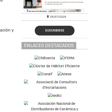
es
28/07/2026
s
n
tación y
SUSCRIBIRSE
ENLACES DESTACADOS