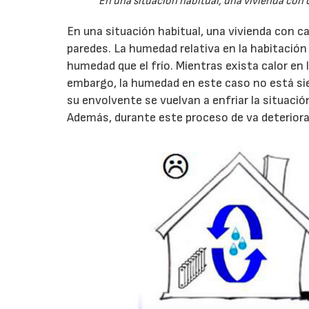
En una situación habitual, una vivienda con c
En una situación habitual, una vivienda con ca
paredes. La humedad relativa en la habitación
humedad que el frío. Mientras exista calor en l
embargo, la humedad en este caso no está sien
su envolvente se vuelvan a enfriar la situac
Además, durante este proceso de va deterioran