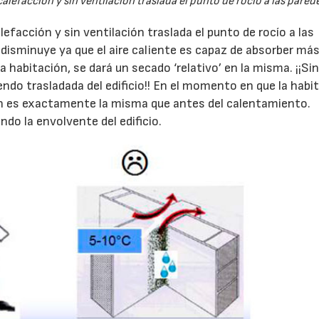
alefacción y sin ventilación traslada el punto de rocío a las pared
lefacción y sin ventilación traslada el punto de rocío a las
28/07/2026
30/07/2026
 disminuye ya que el aire caliente es capaz de absorber má
a habitación, se dará un secado ‘relativo’ en la misma. ¡¡Si
do trasladada del edificio!! En el momento en que la habi
ión es exactamente la misma que antes del calentamiento.
do la envolvente del edificio.