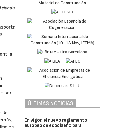
á siendo
ansporta
la
entila
un
ar
en ser
ÚLTIMAS NOTICIAS
e de
demás,
En vigor, el nuevo reglamento
europeo de ecodiseño para
ificios