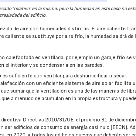
secado ‘relativo’ en la misma, pero la humedad en este caso no est
trasladada del edificio.
ezcla de aire con humedades distintas. El aire caliente tr
ire caliente se sustituye por aire frío, la humedad saldrá de 
no calefactada es ventilada: por ejemplo un garaje frío se v
n el interior y se condensaría en las paredes.
es suficiente con ventilar para deshumidificar o secar.
lefacción con un eficiente sistema de aire solar facilita 
que sumar que la ventilación es una de las maneras de libr
s que a menudo se acumulan en la propia estructura y pued
 directiva Directiva 2010/31/UE, el próximo 31 de diciembr
en ser edificios de consumo de energía casi nulo (EECN). A
, en 2020, a todos los edificios nuevos que deberán ser ed