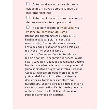
Autorizo el envío de newsletters y
avisos informativos personalizados de
interempresas.net
Autorizo el envío de comunicaciones
de terceros vía interempresas.net
He leído y acepto el
Aviso Legal
y la
Política de Protección de Datos
Responsable:
Interempresas Media, S.L.U.
Finalidades:
Suscripción a nuestra(s)
newsletter(s). Gestión de cuenta de usuario.
Envío de emails relacionados con la misma o
relativos a intereses similares o
asociados.
Conservación:
mientras dure la
relación con Ud., o mientras sea necesario para
llevar a cabo las finalidades especificadas
Cesión:
Los datos pueden cederse a otras
empresas del
grupo
por motivos de gestión interna.
Derechos:
Acceso, rectificación, oposición, supresión,
portabilidad, limitación del tratatamiento y
decisiones automatizadas:
contacte con
nuestro DPD
. Si considera que el tratamiento no
se ajusta a la normativa vigente, puede presentar
reclamación ante la
AEPD
.
Más información:
Política de Protección de Datos