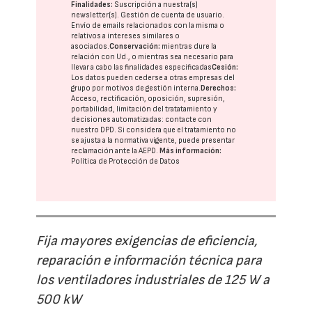
Finalidades:
Suscripción a nuestra(s)
newsletter(s). Gestión de cuenta de usuario.
Envío de emails relacionados con la misma o
relativos a intereses similares o
asociados.
Conservación:
mientras dure la
relación con Ud., o mientras sea necesario para
llevar a cabo las finalidades especificadas
Cesión:
Los datos pueden cederse a otras
empresas del
grupo
por motivos de gestión interna.
Derechos:
Acceso, rectificación, oposición, supresión,
portabilidad, limitación del tratatamiento y
decisiones automatizadas:
contacte con
nuestro DPD
. Si considera que el tratamiento no
se ajusta a la normativa vigente, puede presentar
reclamación ante la
AEPD
.
Más información:
Política de Protección de Datos
Fija mayores exigencias de eficiencia,
reparación e información técnica para
los ventiladores industriales de 125 W a
500 kW