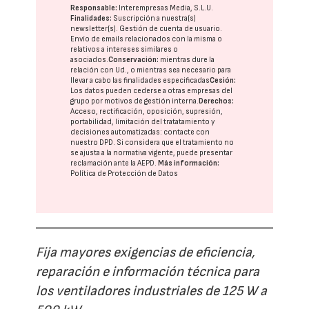
Responsable:
Interempresas Media, S.L.U.
Finalidades:
Suscripción a nuestra(s)
newsletter(s). Gestión de cuenta de usuario.
Envío de emails relacionados con la misma o
relativos a intereses similares o
asociados.
Conservación:
mientras dure la
relación con Ud., o mientras sea necesario para
llevar a cabo las finalidades especificadas
Cesión:
Los datos pueden cederse a otras
empresas del
grupo
por motivos de gestión interna.
Derechos:
Acceso, rectificación, oposición, supresión,
portabilidad, limitación del tratatamiento y
decisiones automatizadas:
contacte con
nuestro DPD
. Si considera que el tratamiento no
se ajusta a la normativa vigente, puede presentar
reclamación ante la
AEPD
.
Más información:
Política de Protección de Datos
Fija mayores exigencias de eficiencia,
reparación e información técnica para
los ventiladores industriales de 125 W a