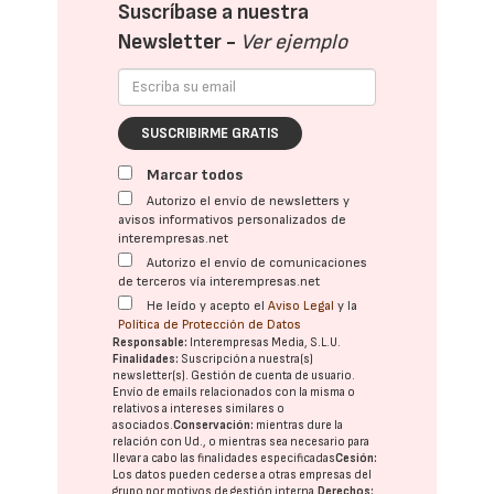
Suscríbase a nuestra
Newsletter -
Ver ejemplo
SUSCRIBIRME GRATIS
Marcar todos
Autorizo el envío de newsletters y
avisos informativos personalizados de
interempresas.net
Autorizo el envío de comunicaciones
de terceros vía interempresas.net
He leído y acepto el
Aviso Legal
y la
Política de Protección de Datos
Responsable:
Interempresas Media, S.L.U.
Finalidades:
Suscripción a nuestra(s)
newsletter(s). Gestión de cuenta de usuario.
Envío de emails relacionados con la misma o
relativos a intereses similares o
asociados.
Conservación:
mientras dure la
relación con Ud., o mientras sea necesario para
llevar a cabo las finalidades especificadas
Cesión:
Los datos pueden cederse a otras
empresas del
grupo
por motivos de gestión interna.
Derechos: