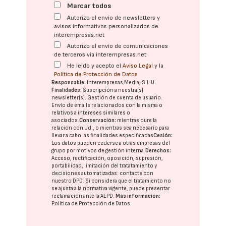
Marcar todos
Autorizo el envío de newsletters y
avisos informativos personalizados de
interempresas.net
Autorizo el envío de comunicaciones
de terceros vía interempresas.net
He leído y acepto el
Aviso Legal
y la
Política de Protección de Datos
Responsable:
Interempresas Media, S.L.U.
Finalidades:
Suscripción a nuestra(s)
newsletter(s). Gestión de cuenta de usuario.
Envío de emails relacionados con la misma o
relativos a intereses similares o
asociados.
Conservación:
mientras dure la
relación con Ud., o mientras sea necesario para
llevar a cabo las finalidades especificadas
Cesión:
Los datos pueden cederse a otras
empresas del
grupo
por motivos de gestión interna.
Derechos:
Acceso, rectificación, oposición, supresión,
portabilidad, limitación del tratatamiento y
decisiones automatizadas:
contacte con
nuestro DPD
. Si considera que el tratamiento no
se ajusta a la normativa vigente, puede presentar
reclamación ante la
AEPD
.
Más información:
Política de Protección de Datos