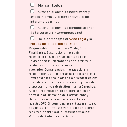
Marcar todos
Autorizo el envío de newsletters y
avisos informativos personalizados de
interempresas.net
Autorizo el envío de comunicaciones
de terceros vía interempresas.net
He leído y acepto el
Aviso Legal
y la
Política de Protección de Datos
Responsable:
Interempresas Media, S.L.U.
Finalidades:
Suscripción a nuestra(s)
newsletter(s). Gestión de cuenta de usuario.
Envío de emails relacionados con la misma o
relativos a intereses similares o
asociados.
Conservación:
mientras dure la
relación con Ud., o mientras sea necesario para
llevar a cabo las finalidades especificadas
Cesión:
Los datos pueden cederse a otras
empresas del
grupo
por motivos de gestión interna.
Derechos:
Acceso, rectificación, oposición, supresión,
portabilidad, limitación del tratatamiento y
decisiones automatizadas:
contacte con
nuestro DPD
. Si considera que el tratamiento no
se ajusta a la normativa vigente, puede presentar
reclamación ante la
AEPD
.
Más información:
Política de Protección de Datos