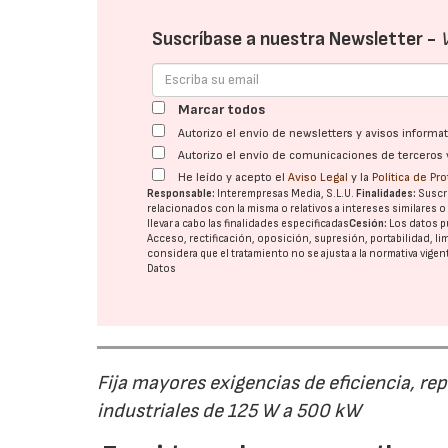
Suscríbase a nuestra Newsletter -
Marcar todos
Autorizo el envío de newsletters y avisos inform
Autorizo el envío de comunicaciones de terceros 
He leído y acepto el
Aviso Legal
y la
Política de Pr
Responsable:
Interempresas Media, S.L.U.
Finalidades:
Suscri
relacionados con la misma o relativos a intereses similares 
llevar a cabo las finalidades especificadas
Cesión:
Los datos p
Acceso, rectificación, oposición, supresión, portabilidad, l
considera que el tratamiento no se ajusta a la normativa vige
Datos
Fija mayores exigencias de eficiencia, re
industriales de 125 W a 500 kW