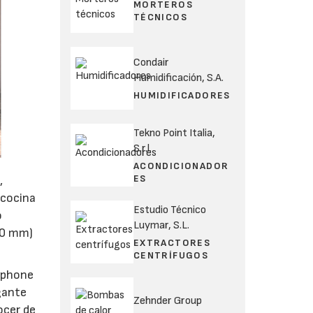
MORTEROS
TÉCNICOS
Condair
Humidificación, S.A.
HUMIDIFICADORES
Tekno Point Italia,
S.r.l.
ACONDICIONADOR
ES
,
 cocina
Estudio Técnico
o
Luymar, S.L.
590 mm)
EXTRACTORES
CENTRÍFUGOS
rtphone
egante
Zehnder Group
ocer de