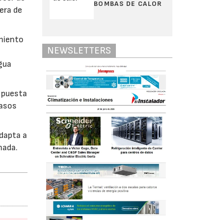
BOMBAS DE CALOR
era de
amiento
NEWSLETTERS
gua
y puesta
pasos
adapta a
mada.