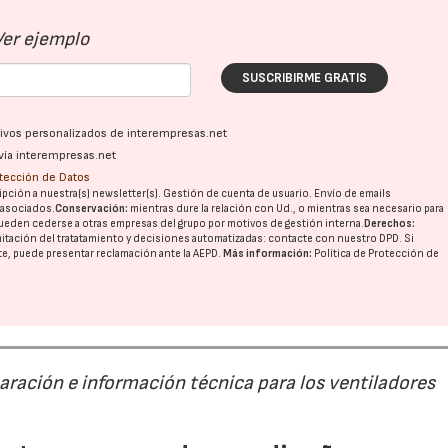
Ver ejemplo
28/07/2026
30/07/2026
SUSCRIBIRME GRATIS
ativos personalizados de interempresas.net
vía interempresas.net
otección de Datos
pción a nuestra(s) newsletter(s). Gestión de cuenta de usuario. Envío de emails
o asociados.
Conservación:
mientras dure la relación con Ud., o mientras sea necesario para
ueden cederse a otras
empresas del grupo
por motivos de gestión interna.
Derechos:
imitación del tratatamiento y decisiones automatizadas:
contacte con nuestro DPD
. Si
nte, puede presentar reclamación ante la
AEPD
.
Más información:
Política de Protección de
paración e información técnica para los ventiladores