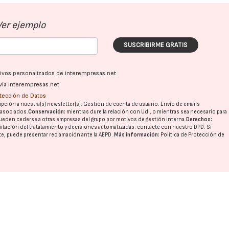
Ver ejemplo
SUSCRIBIRME GRATIS
ativos personalizados de interempresas.net
vía interempresas.net
otección de Datos
pción a nuestra(s) newsletter(s). Gestión de cuenta de usuario. Envío de emails
o asociados.
Conservación:
mientras dure la relación con Ud., o mientras sea necesario para
ueden cederse a otras
empresas del grupo
por motivos de gestión interna.
Derechos:
imitación del tratatamiento y decisiones automatizadas:
contacte con nuestro DPD
. Si
nte, puede presentar reclamación ante la
AEPD
.
Más información:
Política de Protección de