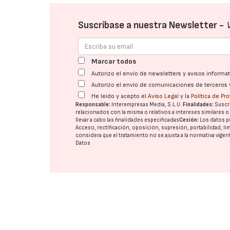
Suscríbase a nuestra Newsletter -
Marcar todos
Autorizo el envío de newsletters y avisos inform
Autorizo el envío de comunicaciones de terceros 
He leído y acepto el
Aviso Legal
y la
Política de Pr
Responsable:
Interempresas Media, S.L.U.
Finalidades:
Suscri
relacionados con la misma o relativos a intereses similares 
llevar a cabo las finalidades especificadas
Cesión:
Los datos p
Acceso, rectificación, oposición, supresión, portabilidad, l
considera que el tratamiento no se ajusta a la normativa vige
Datos