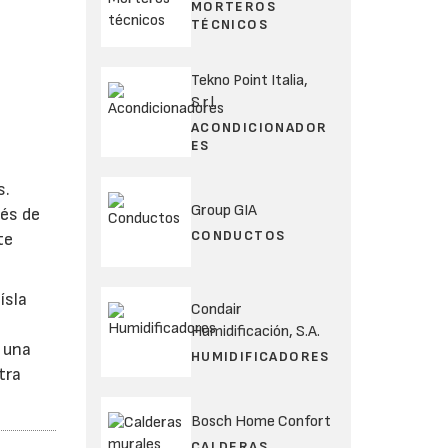
MORTEROS
TÉCNICOS
Tekno Point Italia,
S.r.l.
ACONDICIONADOR
ES
s.
Group GIA
ués de
CONDUCTOS
te
ísla
Condair
Humidificación, S.A.
a una
HUMIDIFICADORES
tra
Bosch Home Confort
CALDERAS