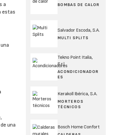
s a
BOMBAS DE CALOR
n estas
Salvador Escoda, S.A.
MULTI SPLITS
 una
Tekno Point Italia,
S.r.l.
ACONDICIONADOR
ES
a
Kerakoll Ibérica, S.A.
MORTEROS
TÉCNICOS
,
 de una
Bosch Home Confort
CALDERAS