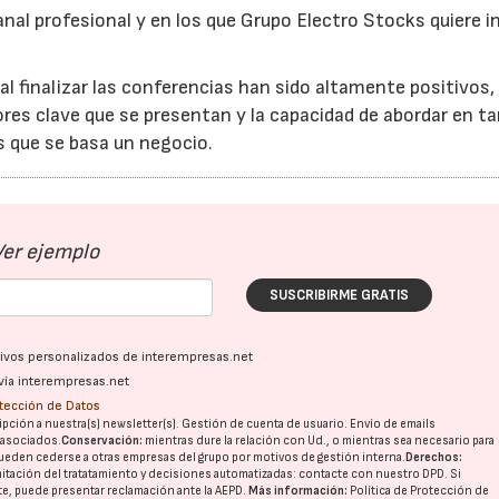
nal profesional y en los que Grupo Electro Stocks quiere in
28/07/2026
30/07/2026
l finalizar las conferencias han sido altamente positivos,
tores clave que se presentan y la capacidad de abordar en ta
os que se basa un negocio.
Ver ejemplo
SUSCRIBIRME GRATIS
ativos personalizados de interempresas.net
vía interempresas.net
otección de Datos
pción a nuestra(s) newsletter(s). Gestión de cuenta de usuario. Envío de emails
o asociados.
Conservación:
mientras dure la relación con Ud., o mientras sea necesario para
ueden cederse a otras
empresas del grupo
por motivos de gestión interna.
Derechos:
imitación del tratatamiento y decisiones automatizadas:
contacte con nuestro DPD
. Si
nte, puede presentar reclamación ante la
AEPD
.
Más información:
Política de Protección de