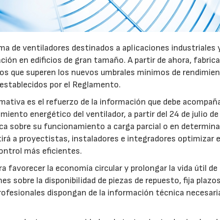
a de ventiladores destinados a aplicaciones industriales 
ación en edificios de gran tamaño. A partir de ahora, fabric
pos que superen los nuevos umbrales mínimos de rendimie
 establecidos por el Reglamento.
mativa es el refuerzo de la información que debe acompaña
iento energético del ventilador, a partir del 24 de julio d
fica sobre su funcionamiento a carga parcial o en determin
rá a proyectistas, instaladores e integradores optimizar e
ntrol más eficientes.
favorecer la economía circular y prolongar la vida útil de 
es sobre la disponibilidad de piezas de repuesto, fija plazo
rofesionales dispongan de la información técnica necesari