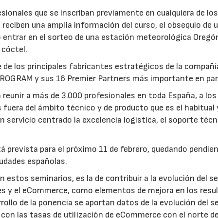
sionales que se inscriban previamente en cualquiera de lo
reciben una amplia información del curso, el obsequio de 
o entrar en el sorteo de una estación meteorológica Oregó
 cóctel.
e de los principales fabricantes estratégicos de la compañí
PROGRAM y sus 16 Premier Partners más importante en part
 reunir a más de 3.000 profesionales en toda España, a los
uera del ámbito técnico y de producto que es el habitual y
n servicio centrado la excelencia logística, el soporte técn
tá prevista para el próximo 11 de febrero, quedando pendien
iudades españolas.
 estos seminarios, es la de contribuir a la evolución del s
ales y el eCommerce, como elementos de mejora en los resu
rollo de la ponencia se aportan datos de la evolución del s
a con las tasas de utilización de eCommerce con el norte d