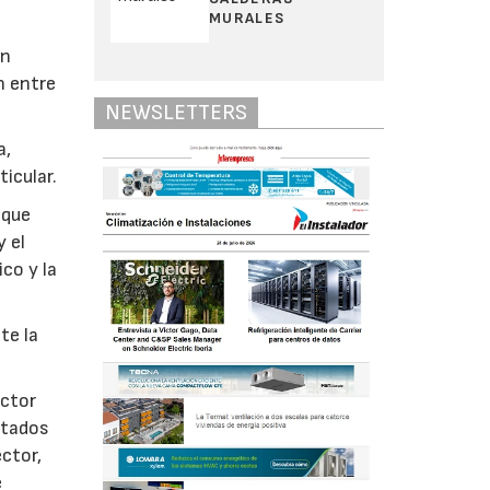
MURALES
s
un
n entre
NEWSLETTERS
a,
icular.
 que
 el
ico y la
te la
ector
ltados
ector,
e