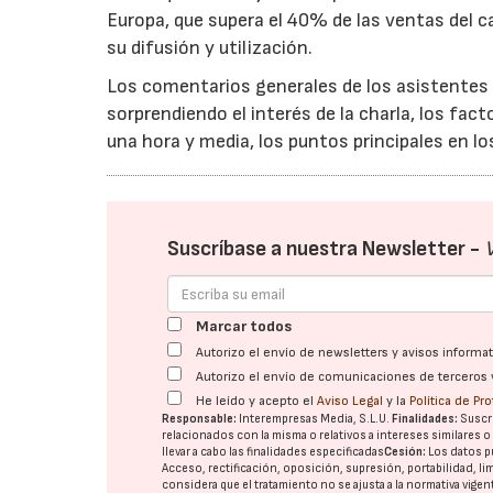
Europa, que supera el 40% de las ventas del ca
su difusión y utilización.
Los comentarios generales de los asistentes a
sorprendiendo el interés de la charla, los fac
una hora y media, los puntos principales en l
Suscríbase a nuestra Newsletter -
Marcar todos
Autorizo el envío de newsletters y avisos inform
Autorizo el envío de comunicaciones de terceros 
He leído y acepto el
Aviso Legal
y la
Política de Pr
Responsable:
Interempresas Media, S.L.U.
Finalidades:
Suscri
relacionados con la misma o relativos a intereses similares 
llevar a cabo las finalidades especificadas
Cesión:
Los datos p
Acceso, rectificación, oposición, supresión, portabilidad, l
considera que el tratamiento no se ajusta a la normativa vige