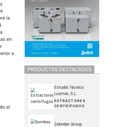
 y
de
re la
N
ya
tas en
e
erior a
PRODUCTOS DESTACADOS
Estudio Técnico
Luymar, S.L.
EXTRACTORES
CENTRÍFUGOS
do al
Zehnder Group