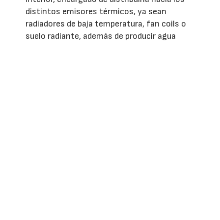
distintos emisores térmicos, ya sean
radiadores de baja temperatura, fan coils o
suelo radiante, además de producir agua
caliente sanitaria cuando el sistema lo
incorpora.
Aunque requiere una planificación más
completa que otras soluciones, la
aerotermia ofrece una ventaja diferencial:
un único sistema es capaz de cubrir las
necesidades de calefacción, refrigeración y
agua caliente de la vivienda, reduciendo el
consumo energético y mejorando el confort
durante todo el año.
La instalación no termina cuando el
equipo está colocado
Con independencia de la tecnología elegida,