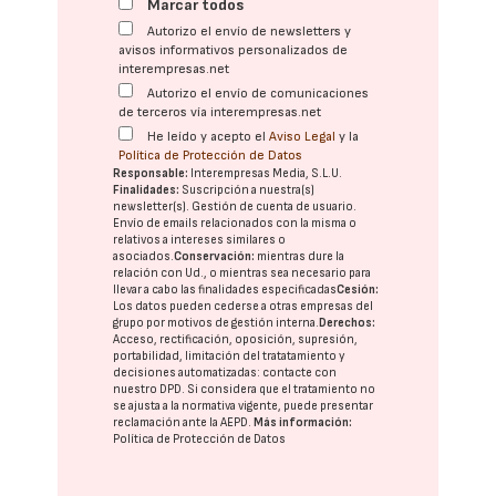
Marcar todos
Autorizo el envío de newsletters y
avisos informativos personalizados de
interempresas.net
Autorizo el envío de comunicaciones
de terceros vía interempresas.net
He leído y acepto el
Aviso Legal
y la
Política de Protección de Datos
Responsable:
Interempresas Media, S.L.U.
Finalidades:
Suscripción a nuestra(s)
newsletter(s). Gestión de cuenta de usuario.
Envío de emails relacionados con la misma o
relativos a intereses similares o
asociados.
Conservación:
mientras dure la
relación con Ud., o mientras sea necesario para
llevar a cabo las finalidades especificadas
Cesión:
Los datos pueden cederse a otras
empresas del
grupo
por motivos de gestión interna.
Derechos:
Acceso, rectificación, oposición, supresión,
portabilidad, limitación del tratatamiento y
decisiones automatizadas:
contacte con
nuestro DPD
. Si considera que el tratamiento no
se ajusta a la normativa vigente, puede presentar
reclamación ante la
AEPD
.
Más información:
Política de Protección de Datos