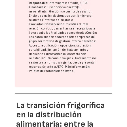
Responsable:
Interempresas Media, S.L.U.
Finalidades:
Suscripción a nuestra(s)
newsletter(s). Gestión de cuenta de usuario.
Envío de emails relacionados con la misma o
relativos a intereses similares o
asociados.
Conservación:
mientras dure la
relación con Ud., o mientras sea necesario para
llevar a cabo las finalidades especificadas
Cesión:
Los datos pueden cederse a otras
empresas del
grupo
por motivos de gestión interna.
Derechos:
Acceso, rectificación, oposición, supresión,
portabilidad, limitación del tratatamiento y
decisiones automatizadas:
contacte con
nuestro DPD
. Si considera que el tratamiento no
se ajusta a la normativa vigente, puede presentar
reclamación ante la
AEPD
.
Más información:
Política de Protección de Datos
La transición frigorífica
en la distribución
alimentaria: entre la